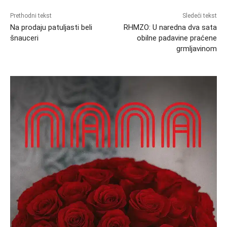
Prethodni tekst
Sledeći tekst
Na prodaju patuljasti beli
RHMZO: U naredna dva sata
šnauceri
obilne padavine praćene
grmljavinom