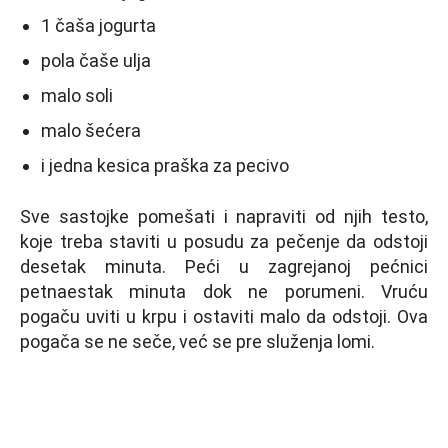
1 čaša jogurta
pola čaše ulja
malo soli
malo šećera
i jedna kesica praška za pecivo
Sve sastojke pomešati i napraviti od njih testo,
koje treba staviti u posudu za pečenje da odstoji
desetak minuta. Peći u zagrejanoj pećnici
petnaestak minuta dok ne porumeni. Vruću
pogaču uviti u krpu i ostaviti malo da odstoji. Ova
pogača se ne seče, već se pre služenja lomi.