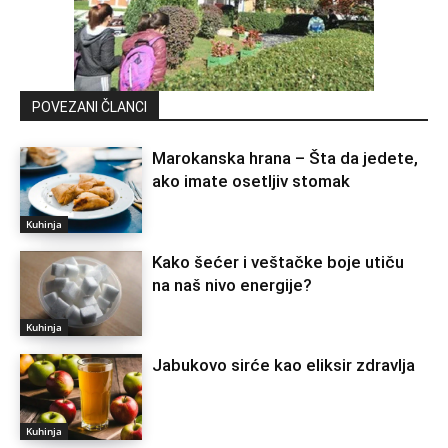
POVEZANI ČLANCI
Marokanska hrana – Šta da jedete,
ako imate osetljiv stomak
Kuhinja
Kako šećer i veštačke boje utiču
na naš nivo energije?
Kuhinja
Jabukovo sirće kao eliksir zdravlja
Kuhinja