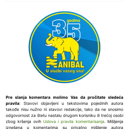
Pre slanja komentara molimo Vas da pročitate sledeća
pravila
: Stavovi objavljeni u tekstovima pojedinih autora
takođe nisu nužno ni stavovi redakcije, tako da ne snosimo
odgovornost za štetu nastalu drugom korisniku ili trećoj osobi
zbog kršenja ovih
Uslova i pravila komentarisanja
. Mišljenja
iznešena u komentarima su privatno mišljenje autora