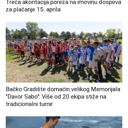
Treća akontacija poreza na imovinu dospeva
za plaćanje 15. aprila
Bačko Gradište domaćin velikog Memorijala
"Davor Sabo": Više od 20 ekipa stiže na
tradicionalni turnir