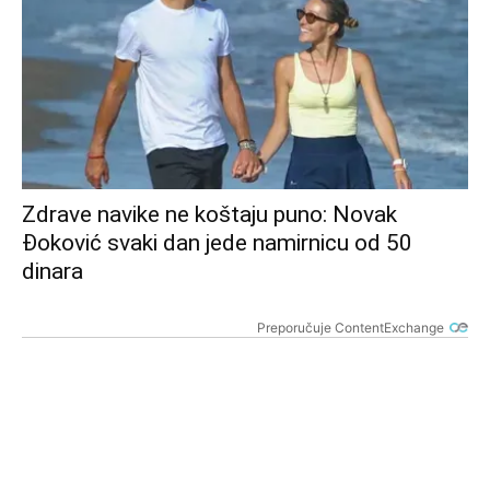
Zdrave navike ne koštaju puno: Novak
Đoković svaki dan jede namirnicu od 50
dinara
Preporučuje ContentExchange