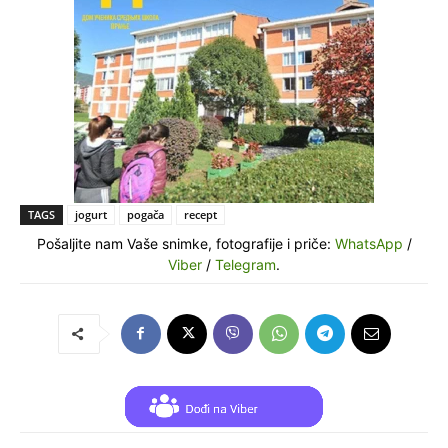
TAGS
jogurt
pogača
recept
Pošaljite nam Vaše snimke, fotografije i priče:
WhatsApp
/
Viber
/
Telegram
.