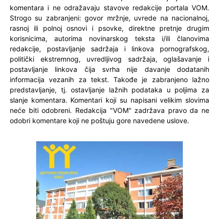
komentara i ne odražavaju stavove redakcije portala VOM.
Strogo su zabranjeni: govor mržnje, uvrede na nacionalnoj,
rasnoj ili polnoj osnovi i psovke, direktne pretnje drugim
korisnicima, autorima novinarskog teksta i/ili članovima
redakcije, postavljanje sadržaja i linkova pornografskog,
politički ekstremnog, uvredljivog sadržaja, oglašavanje i
postavljanje linkova čija svrha nije davanje dodatanih
informacija vezanih za tekst. Takođe je zabranjeno lažno
predstavljanje, tj. ostavljanje lažnih podataka u poljima za
slanje komentara. Komentari koji su napisani velikim slovima
neće biti odobreni. Redakcija "VOM" zadržava pravo da ne
odobri komentare koji ne poštuju gore navedene uslove.