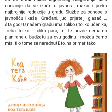
opozicije da se izađe u javnost, makar i preko
najbrojnije redakcije u gradu Službe za odnose s
javnošču i kaže : Građani, ljudi, prijatelji, glasači …
šta god! U našem gradu ima toliko i toliko učenika,
treba toliko i toliko para, mi te novce nemamo
planirane u budžetu za ovu godinu i možda ćemo
misliti o tome za narednu! Eto, na primer tako…