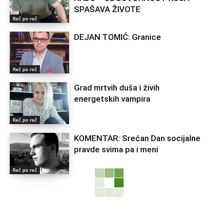
za tajne ljubavi
Pramenovi bez farbanja i oštećenja kose
Lučić o zabrani ulaska na Kosovo: Nisam još
dobio zvaničnu informaciju, ali ako je tačna
boriću se svim pravnim sredstvima
Američki obavještajci: Putin bi mogao
testirati NATO, ali ovaj put napadom
Kako naviknuti djecu da piju više vode:
Nekoliko trikova koji mogu pomoći
roditeljima