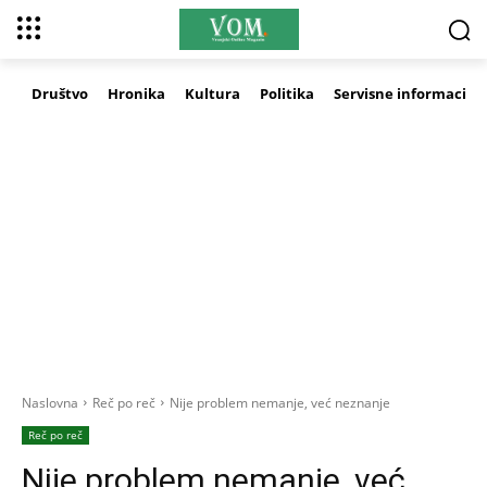
Društvo
Hronika
Kultura
Politika
Servisne informacije
Naslovna
Reč po reč
Nije problem nemanje, već neznanje
Reč po reč
Nije problem nemanje, već