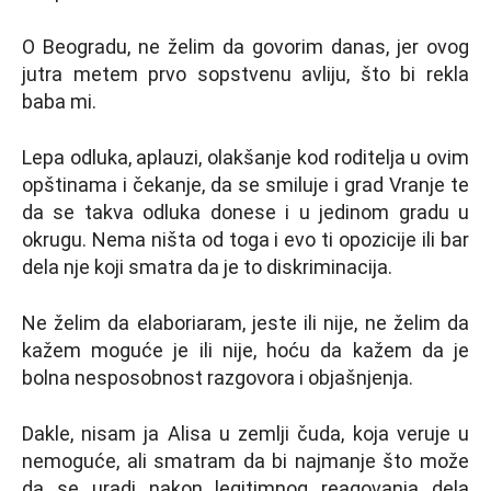
O Beogradu, ne želim da govorim danas, jer ovog
jutra metem prvo sopstvenu avliju, što bi rekla
baba mi.
Lepa odluka, aplauzi, olakšanje kod roditelja u ovim
opštinama i čekanje, da se smiluje i grad Vranje te
da se takva odluka donese i u jedinom gradu u
okrugu. Nema ništa od toga i evo ti opozicije ili bar
dela nje koji smatra da je to diskriminacija.
Ne želim da elaboriaram, jeste ili nije, ne želim da
kažem moguće je ili nije, hoću da kažem da je
bolna nesposobnost razgovora i objašnjenja.
Dakle, nisam ja Alisa u zemlji čuda, koja veruje u
nemoguće, ali smatram da bi najmanje što može
da se uradi nakon legitimnog reagovanja dela