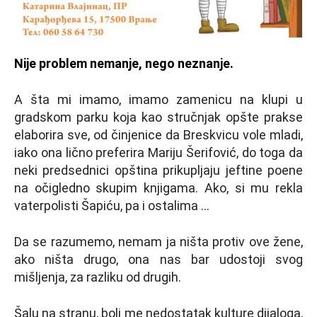
Nije problem nemanje, nego neznanje.
A šta mi imamo, imamo zamenicu na klupi u
gradskom parku koja kao stručnjak opšte prakse
elaborira sve, od činjenice da Breskvicu vole mladi,
iako ona lično preferira Mariju Šerifović, do toga da
neki predsednici opština prikupljaju jeftine poene
na očigledno skupim knjigama. Ako, si mu rekla
vaterpolisti Šapiću, pa i ostalima …
Da se razumemo, nemam ja ništa protiv ove žene,
ako ništa drugo, ona nas bar udostoji svog
mišljenja, za razliku od drugih.
Šalu na stranu, boli me nedostatak kulture dijaloga,