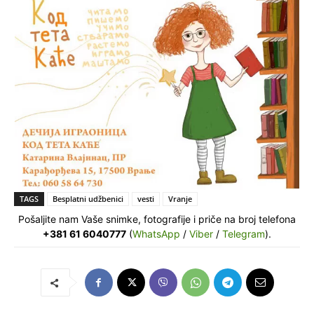
TAGS
Besplatni udžbenici
vesti
Vranje
Pošaljite nam Vaše snimke, fotografije i priče na broj telefona
+381 61 6040777
(
WhatsApp
/
Viber
/
Telegram
).