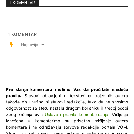
1 KOMENTAR
1
KOMENTAR
Najnovije
Pre slanja komentara molimo Vas da pročitate sledeća
pravila
: Stavovi objavljeni u tekstovima pojedinih autora
takođe nisu nužno ni stavovi redakcije, tako da ne snosimo
odgovornost za štetu nastalu drugom korisniku ili trećoj osobi
zbog kršenja ovih
Uslova i pravila komentarisanja
. Mišljenja
iznešena u komentarima su privatno mišljenje autora
komentara i ne odražavaju stavove redakcije portala VOM.
Strogo su zabranjeni: govor mržnje, uvrede na nacionalnoj,