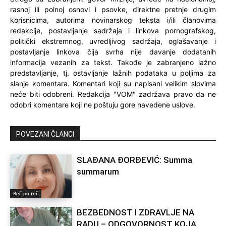
rasnoj ili polnoj osnovi i psovke, direktne pretnje drugim
korisnicima, autorima novinarskog teksta i/ili članovima
redakcije, postavljanje sadržaja i linkova pornografskog,
politički ekstremnog, uvredljivog sadržaja, oglašavanje i
postavljanje linkova čija svrha nije davanje dodatanih
informacija vezanih za tekst. Takođe je zabranjeno lažno
predstavljanje, tj. ostavljanje lažnih podataka u poljima za
slanje komentara. Komentari koji su napisani velikim slovima
neće biti odobreni. Redakcija "VOM" zadržava pravo da ne
odobri komentare koji ne poštuju gore navedene uslove.
WEB PREPORUKE
Krema ili sprej za sunčanje? Dermatolozi
otkrili šta je bolji izbor
Horoskop za 7. avgust: Ribama i Škorpiji dan
za provod i zabavu, Strijelcu za odmor, Ovnu