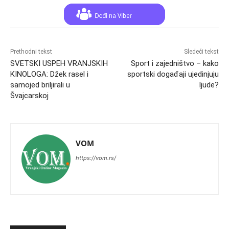
Prethodni tekst
Sledeći tekst
SVETSKI USPEH VRANJSKIH
Sport i zajedništvo – kako
KINOLOGA: Džek rasel i
sportski događaji ujedinjuju
samojed briljirali u
ljude?
Švajcarskoj
VOM
https://vom.rs/