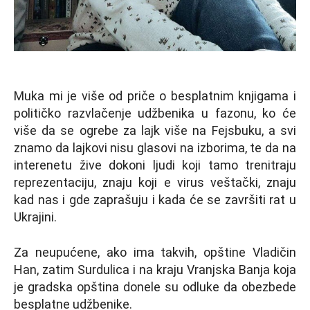
Muka mi je više od priče o besplatnim knjigama i
političko razvlačenje udžbenika u fazonu, ko će
više da se ogrebe za lajk više na Fejsbuku, a svi
znamo da lajkovi nisu glasovi na izborima, te da na
interenetu žive dokoni ljudi koji tamo trenitraju
reprezentaciju, znaju koji e virus veštački, znaju
kad nas i gde zaprašuju i kada će se završiti rat u
Ukrajini.
Za neupućene, ako ima takvih, opštine Vladičin
Han, zatim Surdulica i na kraju Vranjska Banja koja
je gradska opština donele su odluke da obezbede
besplatne udžbenike.