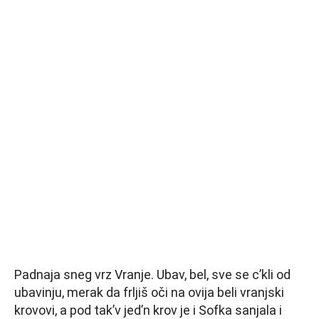
Padnaja sneg vrz Vranje. Ubav, bel, sve se c’kli od
ubavinju, merak da frljiš oči na ovija beli vranjski
krovovi, a pod tak’v jed’n krov je i Sofka sanjala i