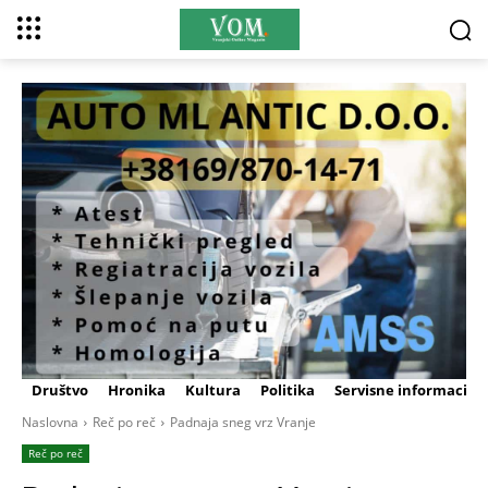
Društvo
Hronika
Kultura
Politika
Servisne informacije
Naslovna
Reč po reč
Padnaja sneg vrz Vranje
Reč po reč