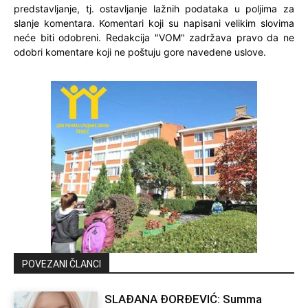
predstavljanje, tj. ostavljanje lažnih podataka u poljima za
slanje komentara. Komentari koji su napisani velikim slovima
neće biti odobreni. Redakcija "VOM" zadržava pravo da ne
odobri komentare koji ne poštuju gore navedene uslove.
POVEZANI ČLANCI
SLAĐANA ĐORĐEVIĆ: Summa