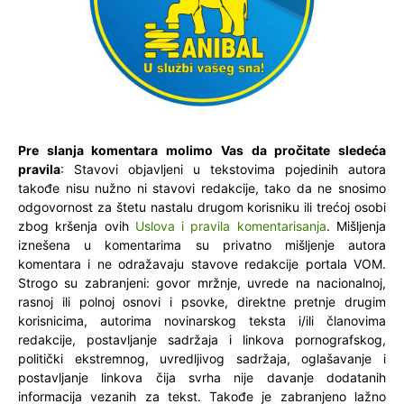
Pre slanja komentara molimo Vas da pročitate sledeća
pravila
: Stavovi objavljeni u tekstovima pojedinih autora
takođe nisu nužno ni stavovi redakcije, tako da ne snosimo
odgovornost za štetu nastalu drugom korisniku ili trećoj osobi
zbog kršenja ovih
Uslova i pravila komentarisanja
. Mišljenja
iznešena u komentarima su privatno mišljenje autora
komentara i ne odražavaju stavove redakcije portala VOM.
Strogo su zabranjeni: govor mržnje, uvrede na nacionalnoj,
rasnoj ili polnoj osnovi i psovke, direktne pretnje drugim
korisnicima, autorima novinarskog teksta i/ili članovima
redakcije, postavljanje sadržaja i linkova pornografskog,
politički ekstremnog, uvredljivog sadržaja, oglašavanje i
postavljanje linkova čija svrha nije davanje dodatanih
informacija vezanih za tekst. Takođe je zabranjeno lažno