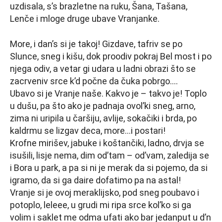
uzdisala, s’s brazletne na ruku, Šana, Tašana,
Lenče i mloge druge ubave Vranjanke.
More, i dan’s si je takoj! Gizdave, tafriv se po
Slunce, sneg i kišu, dok proodiv pokraj Bel most i po
njega odiv, a vetar gi udara u ladni obrazi što se
zacrveniv srce k’d počne da čuka pobrgo….
Ubavo si je Vranje naše. Kakvo je – t
akvo je! Toplo
u dušu, pa što ako je padnaja ovol’ki sneg, arno,
zima ni uripila u čaršiju, avlije, sokačiki i brda, po
kaldrmu se lizgav deca, more…i postari!
Krofne mirišev, jabuke i koštančiki, ladno, drvja se
isušili, lisje nema, dim od’tam – od’vam, zaledija se
i Bora u park, a pa si ni je merak da si pojemo, da si
igramo, da si ga daire dofatimo pa na astal!
Vranje si je ovoj meraklijsko, pod sneg poubavo i
potoplo, leleee, u grudi mi ripa srce kol’ko si ga
volim i saklet me odma ufati ako bar jedanput u d’n