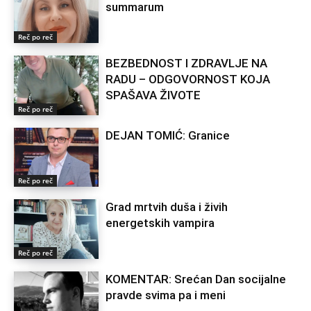
summarum
Reč po reč
BEZBEDNOST I ZDRAVLJE NA
RADU – ODGOVORNOST KOJA
SPAŠAVA ŽIVOTE
Reč po reč
DEJAN TOMIĆ: Granice
Reč po reč
Grad mrtvih duša i živih
energetskih vampira
Reč po reč
KOMENTAR: Srećan Dan socijalne
pravde svima pa i meni