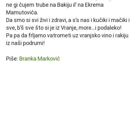
ne gi čujem trube na Bakiju il’ na Ekrema
Mamutovića.
Da smo si svi živi i zdravi, a s’s nas i kučiki i mačiki i
sve, b’š sve što si je iz Vranje, more…i podaleko!
Pa pa da frljamo vatrometi uz vranjsko vino i rakiju
iz naši podrumi!
Piše:
Branka Marković