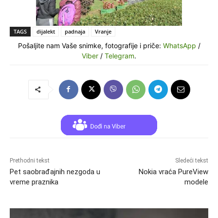
TAGS
dijalekt
padnaja
Vranje
Pošaljite nam Vaše snimke, fotografije i priče:
WhatsApp
/
Viber
/
Telegram
.
Prethodni tekst
Sledeći tekst
Pet saobrađajnih nezgoda u
Nokia vraća PureView
vreme praznika
modele