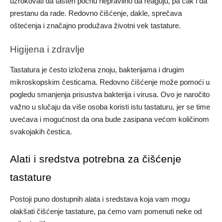
uzrokovati da tasteri počnu nepravilno da reaguju, pa čak i da
prestanu da rade. Redovno čišćenje, dakle, sprečava
oštećenja i značajno produžava životni vek tastature.
Higijena i zdravlje
Tastatura je često izložena znoju, bakterijama i drugim
mikroskopskim česticama. Redovno čišćenje može pomoći u
pogledu smanjenja prisustva bakterija i virusa. Ovo je naročito
važno u slučaju da više osoba koristi istu tastaturu, jer se time
uvećava i mogućnost da ona bude zasipana većom količinom
svakojakih čestica.
Alati i sredstva potrebna za čišćenje
tastature
Postoji puno dostupnih alata i sredstava koja vam mogu
olakšati čišćenje tastature, pa ćemo vam pomenuti neke od