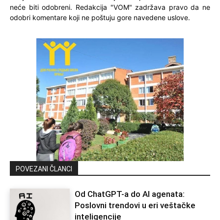
neće biti odobreni. Redakcija "VOM" zadržava pravo da ne
odobri komentare koji ne poštuju gore navedene uslove.
POVEZANI ČLANCI
Od ChatGPT-a do AI agenata:
Poslovni trendovi u eri veštačke
inteligencije