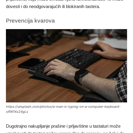
dovesti i do neodgovarajućih ili blokiranih tastera.
Prevencija kvarova
https://unsplash.com/photos/a-man-is-typing-on-a-computer-keyboard-
oRW1Xx24gLs
Dugotrajno nakupljanje prašine i prljavštine u tastaturi može