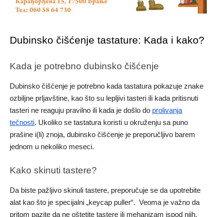
Dubinsko čišćenje tastature: Kada i kako?
Kada je potrebno dubinsko čišćenje
Dubinsko čišćenje je potrebno kada tastatura pokazuje znake
ozbiljne prljavštine, kao što su lepljivi tasteri ili kada pritisnuti
tasteri ne reaguju pravilno ili kada je došlo do
prolivanja
tečnosti
. Ukoliko se tastatura koristi u okruženju sa puno
prašine i(li) znoja, dubinsko čišćenje je preporučljivo barem
jednom u nekoliko meseci.
Kako skinuti tastere?
Da biste pažljivo skinuli tastere, preporučuje se da upotrebite
alat kao što je specijalni „keycap puller“. Veoma je važno da
pritom pazite da ne oštetite tastere ili mehanizam ispod njih.