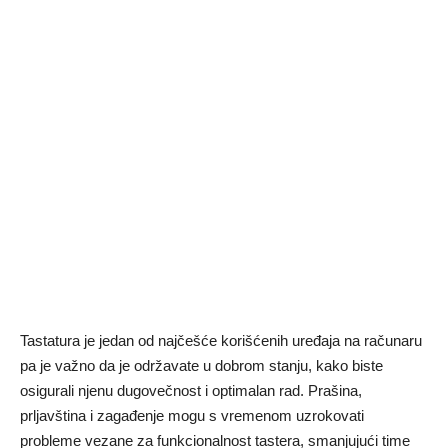
Tastatura je jedan od najčešće korišćenih uređaja na računaru
pa je važno da je održavate u dobrom stanju, kako biste
osigurali njenu dugovečnost i optimalan rad. Prašina,
prljavština i zagađenje mogu s vremenom uzrokovati
probleme vezane za funkcionalnost tastera, smanjujući time