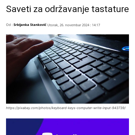
Saveti za održavanje tastature
Od :
Srbijanka Stanković
Utorak, 26. novembar 2024 : 14:17
https://pixabay.com/photos/keyboard-keys-computer-write-input-943739/