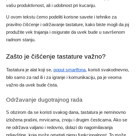
vašu produktivnost, ali i udobnost pri kucanju.
U ovom tekstu ćemo podeliti korisne savete i tehnike za
pravilno čišćenje i održavanje tastature, kako biste mogli da joj
produžite vek trajanja i osigurate da uvek bude u savršenom
radnom stanju.
Zašto je čišćenje tastature važno?
Tastatura je alat koji se,
poput smartfona
, koristi svakodnevno,
bilo samo za rad ili i za igranje i komunikaciju, pa je veoma
važno da uvek bude čista.
Održavanje dugotrajnog rada
S obzirom da se koristi svakog dana, tastatura je neminovno
izložena prašini, mrvicama, znoju i drugim česticama. Ako se
ne održava valjano i redovno, dolazi do nagomilavanja
prljavštine, koja može ometati njenu funkcionalnost. To može