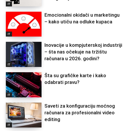
IT
Emocionalni okidači u marketingu
– kako utiču na odluke kupaca
IT
Inovacije u kompjuterskoj industriji
– šta nas očekuje na tržištu
računara u 2026. godini?
IT
Šta su grafičke karte i kako
odabrati pravu?
IT
Saveti za konfiguraciju moćnog
računara za profesionalni video
editing
IT