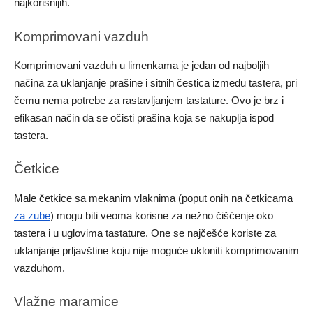
najkorisnijih.
Komprimovani vazduh
Komprimovani vazduh u limenkama je jedan od najboljih
načina za uklanjanje prašine i sitnih čestica između tastera, pri
čemu nema potrebe za rastavljanjem tastature. Ovo je brz i
efikasan način da se očisti prašina koja se nakuplja ispod
tastera.
Četkice
Male četkice sa mekanim vlaknima (poput onih na četkicama
za zube
) mogu biti veoma korisne za nežno čišćenje oko
tastera i u uglovima tastature. One se najčešće koriste za
uklanjanje prljavštine koju nije moguće ukloniti komprimovanim
vazduhom.
Vlažne maramice