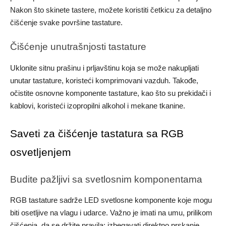
Nakon što skinete tastere, možete koristiti četkicu za detaljno
čišćenje svake površine tastature.
Čišćenje unutrašnjosti tastature
Uklonite sitnu prašinu i prljavštinu koja se može nakupljati
unutar tastature, koristeći komprimovani vazduh. Takođe,
očistite osnovne komponente tastature, kao što su prekidači i
kablovi, koristeći izopropilni alkohol i mekane tkanine.
Saveti za čišćenje tastatura sa RGB
osvetljenjem
Budite pažljivi sa svetlosnim komponentama
RGB tastature sadrže LED svetlosne komponente koje mogu
biti osetljive na vlagu i udarce. Važno je imati na umu, prilikom
čišćenja, da se držite pravila: izbegavati direktno prskanje