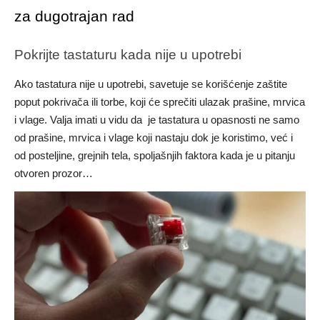
za dugotrajan rad
Pokrijte tastaturu kada nije u upotrebi
Ako tastatura nije u upotrebi, savetuje se korišćenje zaštite
poput pokrivača ili torbe, koji će sprečiti ulazak prašine, mrvica
i vlage. Valja imati u vidu da je tastatura u opasnosti ne samo
od prašine, mrvica i vlage koji nastaju dok je koristimo, već i
od posteljine, grejnih tela, spoljašnjih faktora kada je u pitanju
otvoren prozor…