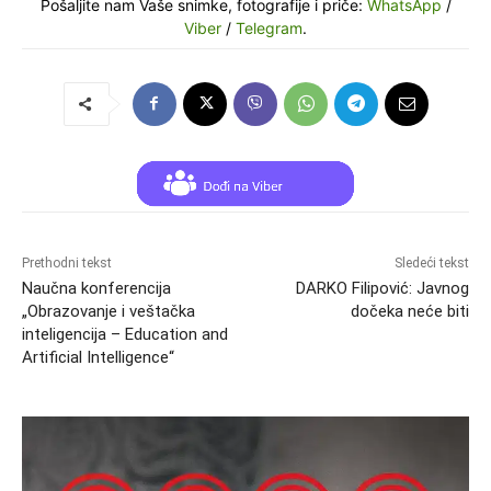
Pošaljite nam Vaše snimke, fotografije i priče:
WhatsApp
/
Viber
/
Telegram
.
Prethodni tekst
Sledeći tekst
Naučna konferencija
DARKO Filipović: Javnog
„Obrazovanje i veštačka
dočeka neće biti
inteligencija – Education and
Artificial Intelligence“