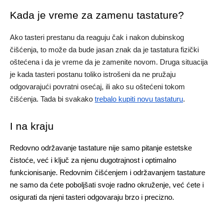
Kada je vreme za zamenu tastature?
Ako tasteri prestanu da reaguju čak i nakon dubinskog
čišćenja, to može da bude jasan znak da je tastatura fizički
oštećena i da je vreme da je zamenite novom. Druga situacija
je kada tasteri postanu toliko istrošeni da ne pružaju
odgovarajući povratni osećaj, ili ako su oštećeni tokom
čišćenja. Tada bi svakako
trebalo kupiti novu tastaturu
.
I na kraju
Redovno održavanje tastature nije samo pitanje estetske
čistoće, već i ključ za njenu dugotrajnost i optimalno
funkcionisanje. Redovnim čišćenjem i održavanjem tastature
ne samo da ćete poboljšati svoje radno okruženje, već ćete i
osigurati da njeni tasteri odgovaraju brzo i precizno.