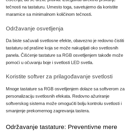
tečnosti na tastaturu. Umesto toga, savetujemo da koristite
maramice sa minimalnom količinom tečnosti.
Održavanje osvetljenja
Da biste sačuvali svetlosne efekte, obavezno je redovno čistiti
tastaturu od prašine koja se može nakupljati oko svetlosnih
panela. Čišćenje tastature sa RGB osvetljenjem takođe može
pomoći u očuvanju boje i svetlosti LED svetla.
Koristite softver za prilagođavanje svetlosti
Mnoge tastature sa RGB osvetljenjem dolaze sa softverom za
personalizaciju svetlosnih efekata. Redovno ažuriranje
softverskog sistema može omogućiti bolju kontrolu svetlosti i
smanjenje prekomernog zagrevanja tastera.
Održavanje tastature: Preventivne mere