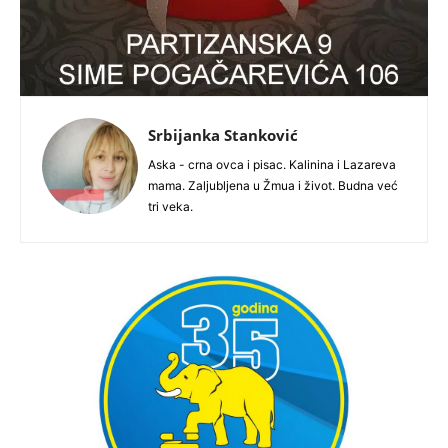
Srbijanka Stanković
Aska - crna ovca i pisac. Kalinina i Lazareva
mama. Zaljubljena u Žmua i život. Budna već
tri veka.