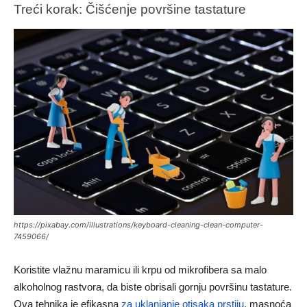
Treći korak: Čišćenje površine tastature
https://pixabay.com/illustrations/keyboard-cleaning-clean-computer-
7459066/
Koristite vlažnu maramicu ili krpu od mikrofibera sa malo
alkoholnog rastvora, da biste obrisali gornju površinu tastature.
Ova tehnika je efikasna
za uklanjanje otisaka prstiju
, masnoća