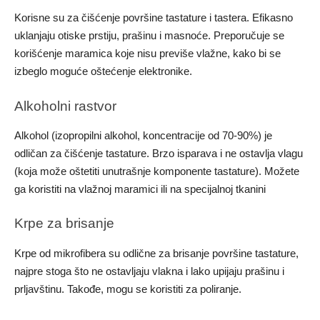
Korisne su za čišćenje površine tastature i tastera. Efikasno
uklanjaju otiske prstiju, prašinu i masnoće. Preporučuje se
korišćenje maramica koje nisu previše vlažne, kako bi se
izbeglo moguće oštećenje elektronike.
Alkoholni rastvor
Alkohol (izopropilni alkohol, koncentracije od 70-90%) je
odličan za čišćenje tastature. Brzo isparava i ne ostavlja vlagu
(koja može oštetiti unutrašnje komponente tastature). Možete
ga koristiti na vlažnoj maramici ili na specijalnoj tkanini
Krpe za brisanje
Krpe od mikrofibera su odlične za brisanje površine tastature,
najpre stoga što ne ostavljaju vlakna i lako upijaju prašinu i
prljavštinu. Takođe, mogu se koristiti za poliranje.