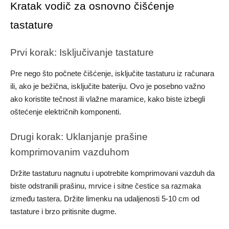
Kratak vodič za osnovno čišćenje
tastature
Prvi korak: Isključivanje tastature
Pre nego što počnete čišćenje, isključite tastaturu iz računara
ili, ako je bežična, isključite bateriju. Ovo je posebno važno
ako koristite tečnost ili vlažne maramice, kako biste izbegli
oštećenje električnih komponenti.
Drugi korak: Uklanjanje prašine
komprimovanim vazduhom
Držite tastaturu nagnutu i upotrebite komprimovani vazduh da
biste odstranili prašinu, mrvice i sitne čestice sa razmaka
između tastera. Držite limenku na udaljenosti 5-10 cm od
tastature i brzo pritisnite dugme.