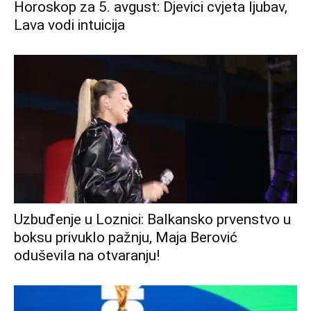
Horoskop za 5. avgust: Djevici cvjeta ljubav,
Lava vodi intuicija
Uzbuđenje u Loznici: Balkansko prvenstvo u
boksu privuklo pažnju, Maja Berović
oduševila na otvaranju!