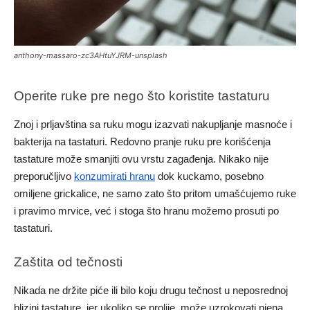
anthony-massaro-zc3AHtuYJRM-unsplash
Operite ruke pre nego što koristite tastaturu
Znoj i prljavština sa ruku mogu izazvati nakupljanje masnoće i
bakterija na tastaturi. Redovno pranje ruku pre korišćenja
tastature može smanjiti ovu vrstu zagađenja. Nikako nije
preporučljivo
konzumirati hranu
dok kuckamo, posebno
omiljene grickalice, ne samo zato što pritom umašćujemo ruke
i pravimo mrvice, već i stoga što hranu možemo prosuti po
tastaturi.
Zaštita od tečnosti
Nikada ne držite piće ili bilo koju drugu tečnost u neposrednoj
blizini tastature, jer ukoliko se prolije, može uzrokovati njena