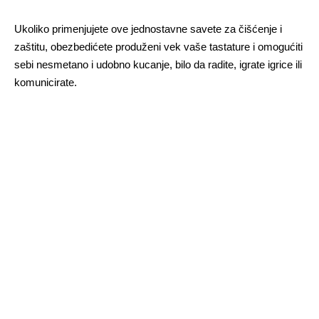
Ukoliko primenjujete ove jednostavne savete za čišćenje i
zaštitu, obezbedićete produženi vek vaše tastature i omogućiti
sebi nesmetano i udobno kucanje, bilo da radite, igrate igrice ili
komunicirate.