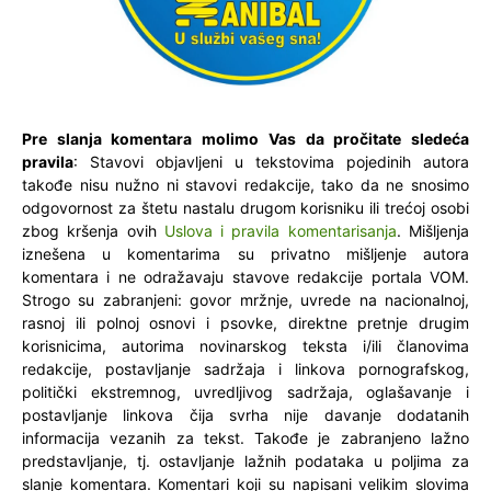
Pre slanja komentara molimo Vas da pročitate sledeća
pravila
: Stavovi objavljeni u tekstovima pojedinih autora
takođe nisu nužno ni stavovi redakcije, tako da ne snosimo
odgovornost za štetu nastalu drugom korisniku ili trećoj osobi
zbog kršenja ovih
Uslova i pravila komentarisanja
. Mišljenja
iznešena u komentarima su privatno mišljenje autora
komentara i ne odražavaju stavove redakcije portala VOM.
Strogo su zabranjeni: govor mržnje, uvrede na nacionalnoj,
rasnoj ili polnoj osnovi i psovke, direktne pretnje drugim
korisnicima, autorima novinarskog teksta i/ili članovima
redakcije, postavljanje sadržaja i linkova pornografskog,
politički ekstremnog, uvredljivog sadržaja, oglašavanje i
postavljanje linkova čija svrha nije davanje dodatanih
informacija vezanih za tekst. Takođe je zabranjeno lažno
predstavljanje, tj. ostavljanje lažnih podataka u poljima za
slanje komentara. Komentari koji su napisani velikim slovima