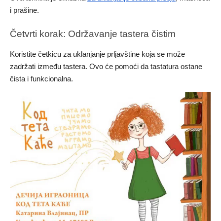
i prašine.
Četvrti korak: Održavanje tastera čistim
Koristite četkicu za uklanjanje prljavštine koja se može
zadržati između tastera. Ovo će pomoći da tastatura ostane
čista i funkcionalna.