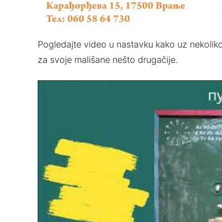
Pogledajte video u nastavku kako uz nekolik
za svoje mališane nešto drugačije.