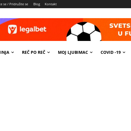
e se / Pridružite se
Blog
Kontakt
INJA
REČ PO REČ
MOJ LJUBIMAC
COVID -19