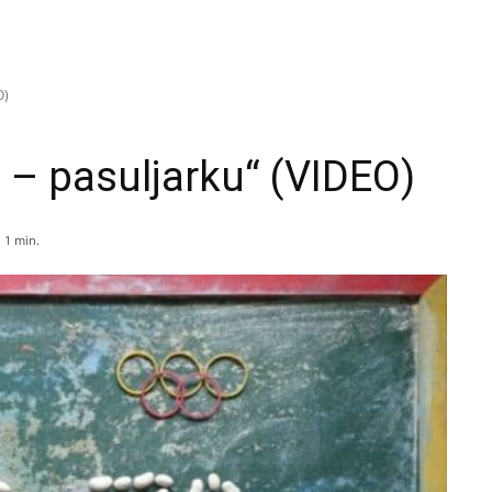
O)
 – pasuljarku“ (VIDEO)
 1
min.