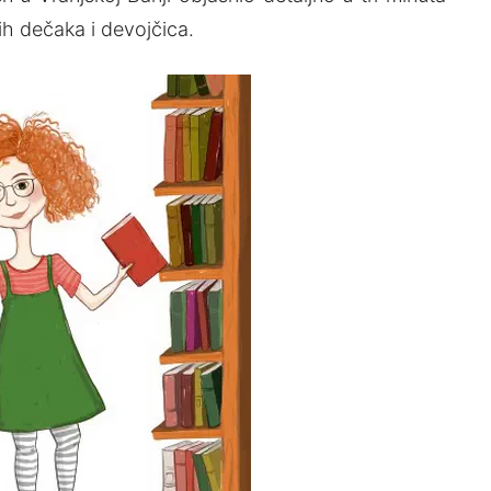
h dečaka i devojčica.