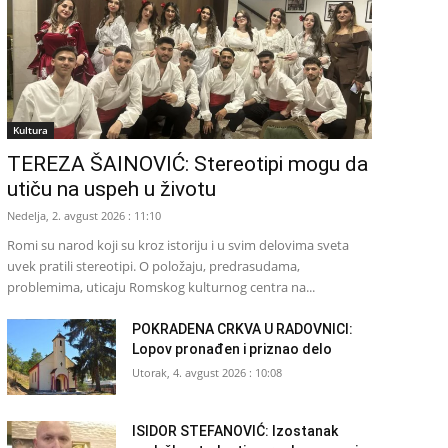
Kultura
TEREZA ŠAINOVIĆ: Stereotipi mogu da
utiču na uspeh u životu
Nedelja, 2. avgust 2026 : 11:10
Romi su narod koji su kroz istoriju i u svim delovima sveta
uvek pratili stereotipi. O položaju, predrasudama,
problemima, uticaju Romskog kulturnog centra na...
POKRADENA CRKVA U RADOVNICI:
Lopov pronađen i priznao delo
Utorak, 4. avgust 2026 : 10:08
ISIDOR STEFANOVIĆ: Izostanak