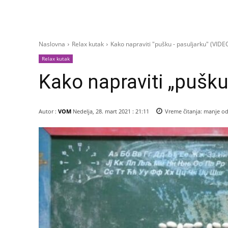
Naslovna
Relax kutak
Kako napraviti "pušku - pasuljarku" (VIDE
Relax kutak
Kako napraviti „pušku
Autor :
VOM
Nedelja, 28. mart 2021 : 21:11
Vreme čitanja:
manje od