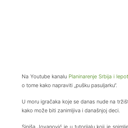
Na Youtube kanalu
Planinarenje Srbija i lep
o tome kako napraviti „pušku pasuljarku“.
U moru igračaka koje se danas nude na tržištu
kako može biti zanimljiva i današnjoj deci.
Siniša Jovanović je u tutorijalu koji je sniml