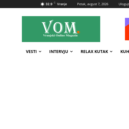
C
Petak, avgust 7, 2026
Ulogujt
32.9
Vranje
VESTI
INTERVJU
RELAX KUTAK
KUH