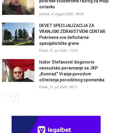
podrške studentima razlog za moju
ostavku
Utorak, 4. avgust 2026 : 09:29
DEVET SPECIJALIZACIJA ZA
VRANJSKI ZDRAVSTVENI CENTAR:
Pokrivene sve deficitarne
specijalističke grane
Petak, 31. jul 2026 : 12:53
Isidor Stefanović dogovorio
vansudsko poravnanje sa JKP
„Komrad“ Vranje povodom
oštećenja porodičnog spomenika
Petak, 31. jul 2026 : 08:11