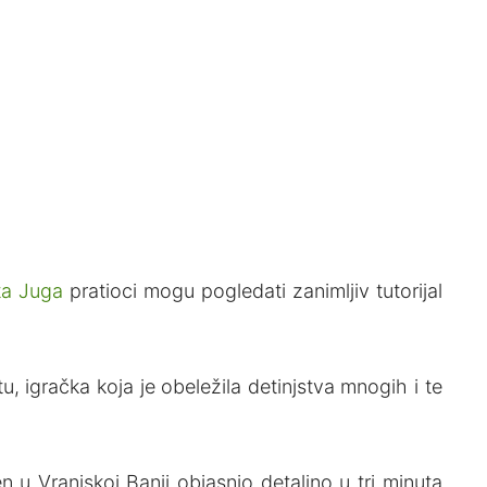
ota Juga
pratioci mogu pogledati zanimljiv tutorijal
, igračka koja je obeležila detinjstva mnogih i te
jen u Vranjskoj Banji objasnio detaljno u tri minuta