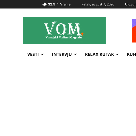
C
Petak, avgust 7, 2026
Ulogujt
32.9
Vranje
VESTI
INTERVJU
RELAX KUTAK
KUH