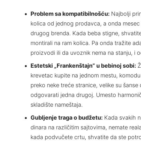
Problem sa kompatibilnošću:
Najbolji pri
kolica od jednog prodavca, a onda mesec d
drugog brenda. Kada beba stigne, shvatite
montirali na ram kolica. Pa onda tražite ad
proizvodi ili da uvoznik nema na stanju, i
Estetski „Frankenštajn” u bebinoj sobi:
Ž
krevetac kupite na jednom mestu, komodu z
preko neke treće stranice, velike su šanse 
odgovarati jedna drugoj. Umesto harmoničn
skladište nameštaja.
Gubljenje traga o budžetu:
Kada svakih nek
dinara na različitim sajtovima, nemate real
kada podvučete crtu, shvatite da ste potro