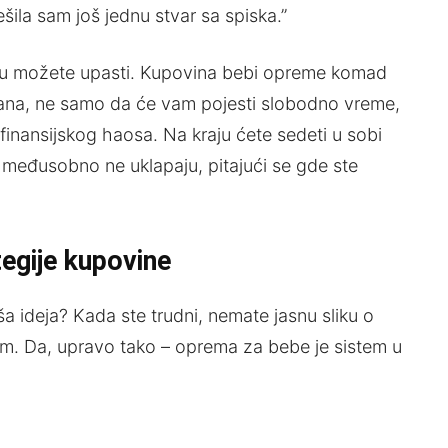
šila sam još jednu stvar sa spiska.”
oju možete upasti. Kupovina bebi opreme komad
trana, ne samo da će vam pojesti slobodno vreme,
 finansijskog haosa. Na kraju ćete sedeti u sobi
e međusobno ne uklapaju, pitajući se gde ste
egije kupovine
a ideja? Kada ste trudni, nemate jasnu sliku o
m. Da, upravo tako – oprema za bebe je sistem u