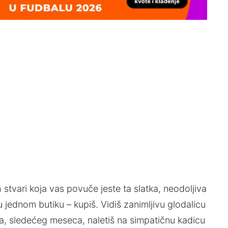
 stvari koja vas povuče jeste ta slatka, neodoljiva
 jednom butiku – kupiš. Vidiš zanimljivu glodalicu
a, sledećeg meseca, naletiš na simpatičnu kadicu