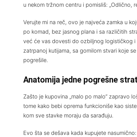
u nekom tržnom centru i pomisliš: „Odlično, re
Verujte mi na reč, ovo je najveća zamka u k
po komad, bez jasnog plana i sa različitih s
već će vas dovesti do ozbiljnog logističkog i
zatrpanoj kutijama, sa gomilom stvari koje s
pogrešile.
Anatomija jedne pogrešne strat
Zašto je kupovina „malo po malo” zapravo loš
tome kako bebi oprema funkcioniše kao siste
kom sve stavke moraju da sarađuju.
Evo šta se dešava kada kupujete nasumično: