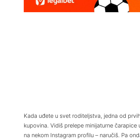
Kada uđete u svet roditeljstva, jedna od prvih
kupovina. Vidiš prelepe minijaturne čarapice u
na nekom Instagram profilu – naručiš. Pa ond