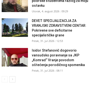
podrške studentima razlog za moju
ostavku
Utorak, 4. avgust 2026 : 09:29
DEVET SPECIJALIZACIJA ZA
VRANJSKI ZDRAVSTVENI CENTAR:
Pokrivene sve deficitarne
specijalističke grane
Petak, 31. jul 2026 : 12:53
Isidor Stefanović dogovorio
vansudsko poravnanje sa JKP
„Komrad“ Vranje povodom
oštećenja porodičnog spomenika
Petak, 31. jul 2026 : 08:11