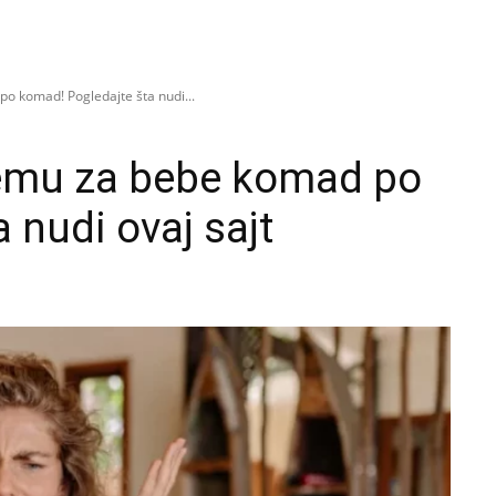
o komad! Pogledajte šta nudi...
remu za bebe komad po
 nudi ovaj sajt