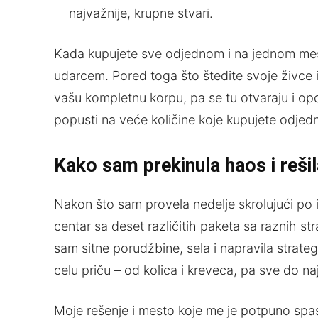
najvažnije, krupne stvari.
Kada kupujete sve odjednom i na jednom mes
udarcem. Pored toga što štedite svoje živce 
vašu kompletnu korpu, pa se tu otvaraju i opci
popusti na veće količine koje kupujete odje
Kako sam prekinula haos i reš
Nakon što sam provela nedelje skrolujući po int
centar sa deset različitih paketa sa raznih s
sam sitne porudžbine, sela i napravila strat
celu priču – od kolica i kreveca, pa sve do naj
Moje rešenje i mesto koje me je potpuno spasi