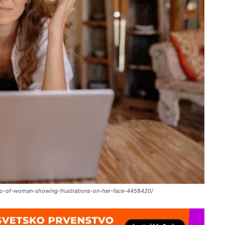
oto-of-woman-showing-frustrations-on-her-face-4458420/