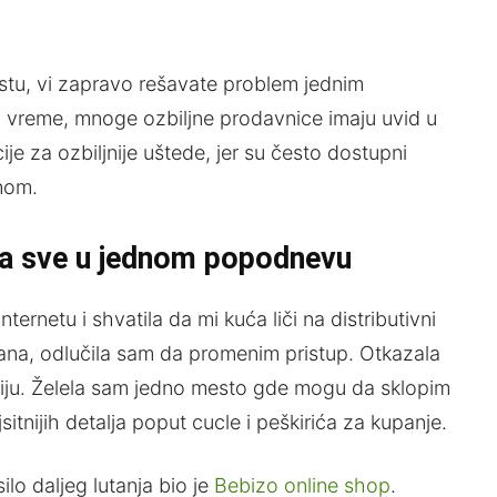
tu, vi zapravo rešavate problem jednim
i vreme, mnoge ozbiljne prodavnice imaju uvid u
je za ozbiljnije uštede, jer su često dostupni
dnom.
ila sve u jednom popodnevu
ernetu i shvatila da mi kuća liči na distributivni
trana, odlučila sam da promenim pristup. Otkazala
egiju. Želela sam jedno mesto gde mogu da sklopim
sitnijih detalja poput cucle i peškirića za kupanje.
lo daljeg lutanja bio je
Bebizo online shop
.