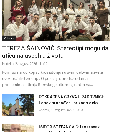
Kultura
TEREZA ŠAINOVIĆ: Stereotipi mogu da
utiču na uspeh u životu
Nedelja, 2. avgust 2026 : 11:10
Romi su narod koji su kroz istoriju i u svim delovima sveta
uvek pratili stereotipi. O položaju, predrasudama,
problemima, uticaju Romskog kulturnog centra na...
POKRADENA CRKVA U RADOVNICI:
Lopov pronađen i priznao delo
Utorak, 4. avgust 2026 : 10:08
ISIDOR STEFANOVIĆ: Izostanak