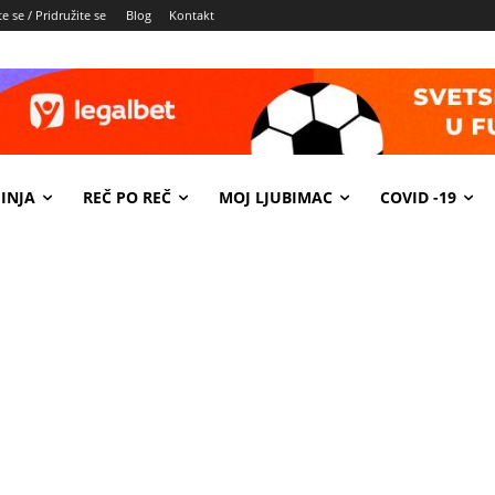
e se / Pridružite se
Blog
Kontakt
INJA
REČ PO REČ
MOJ LJUBIMAC
COVID -19