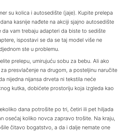
mer su kolica i autosedište (jaje). Kupite prelepa
ana kasnije nađete na akciji sjajno autosedište
 da vam trebaju adapteri da biste to sedište
aptere, ispostavi se da se taj model više ne
 odjednom ste u problemu.
elite prelepu, umirujuću sobu za bebu. Ali ako
a presvlačenje na drugom, a posteljinu naručite
da nijedna nijansa drveta ni tekstila neće
og kutka, dobićete prostoriju koja izgleda kao
oliko dana potrošite po tri, četiri ili pet hiljada
an osećaj koliko novca zapravo trošite. Na kraju,
šile čitavo bogatstvo, a da i dalje nemate one