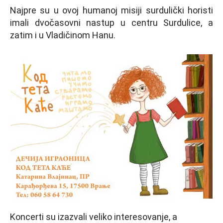
Najpre su u ovoj humanoj misiji surdulički horisti
imali dvočasovni nastup u centru Surdulice, a
zatim i u Vladičinom Hanu.
Koncerti su izazvali veliko interesovanje, a