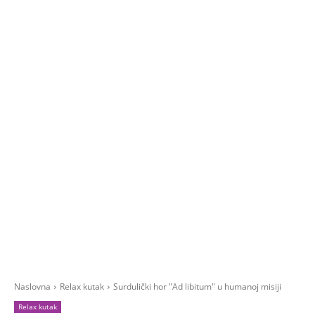
Naslovna
Relax kutak
Surdulički hor "Ad libitum" u humanoj misiji
Relax kutak