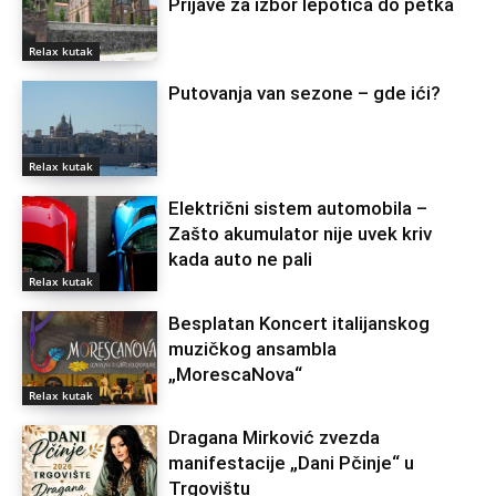
Prijave za izbor lepotica do petka
Relax kutak
Putovanja van sezone – gde ići?
Relax kutak
Električni sistem automobila –
Zašto akumulator nije uvek kriv
kada auto ne pali
Relax kutak
Besplatan Koncert italijanskog
muzičkog ansambla
„MorescaNova“
Relax kutak
Dragana Mirković zvezda
manifestacije „Dani Pčinje“ u
Trgovištu