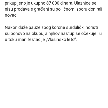
prikupljeno je ukupno 87 000 dinara. Ulaznice se
nisu prodavale građani su po ličnom izboru donirali
novac.
Nakon duže pauze zbog korone surdulički horisti
su ponovo na okupu, a njihov nastup se očekuje i u
u toku manifestacije „Vlasinsko leto“.