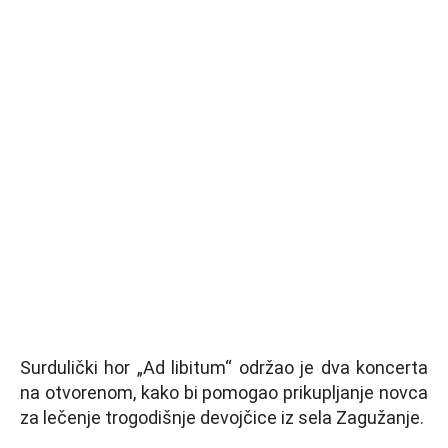
Surdulički hor „Ad libitum“ održao je dva koncerta
na otvorenom, kako bi pomogao prikupljanje novca
za lečenje trogodišnje devojčice iz sela Zagužanje.