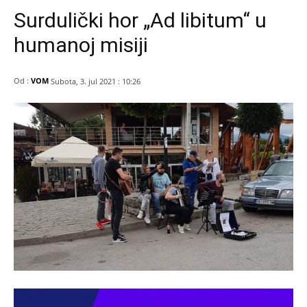
Surdulički hor „Ad libitum“ u
humanoj misiji
Od :
VOM
Subota, 3. jul 2021 : 10:26