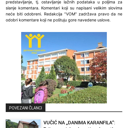
predstavljanje, tj. ostavljanje lažnih podataka u poljima za
slanje komentara. Komentari koji su napisani velikim slovima
neće biti odobreni. Redakcija "VOM" zadržava pravo da ne
odobri komentare koji ne poštuju gore navedene uslove.
POVEZANI ČLANCI
VUČIĆ NA „DANIMA KARANFILA“: