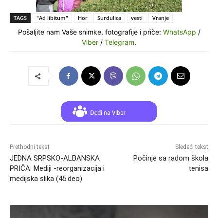
TAGS
"Ad libitum"
Hor
Surdulica
vesti
Vranje
Pošaljite nam Vaše snimke, fotografije i priče:
WhatsApp
/
Viber
/
Telegram
.
Prethodni tekst
Sledeći tekst
JEDNA SRPSKO-ALBANSKA
Počinje sa radom škola
PRIČA: Mediji -reorganizacija i
tenisa
medijska slika (45.deo)