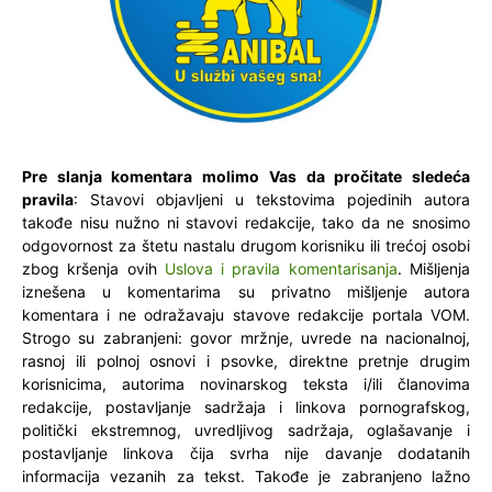
Pre slanja komentara molimo Vas da pročitate sledeća
pravila
: Stavovi objavljeni u tekstovima pojedinih autora
takođe nisu nužno ni stavovi redakcije, tako da ne snosimo
odgovornost za štetu nastalu drugom korisniku ili trećoj osobi
zbog kršenja ovih
Uslova i pravila komentarisanja
. Mišljenja
iznešena u komentarima su privatno mišljenje autora
komentara i ne odražavaju stavove redakcije portala VOM.
Strogo su zabranjeni: govor mržnje, uvrede na nacionalnoj,
rasnoj ili polnoj osnovi i psovke, direktne pretnje drugim
korisnicima, autorima novinarskog teksta i/ili članovima
redakcije, postavljanje sadržaja i linkova pornografskog,
politički ekstremnog, uvredljivog sadržaja, oglašavanje i
postavljanje linkova čija svrha nije davanje dodatanih
informacija vezanih za tekst. Takođe je zabranjeno lažno