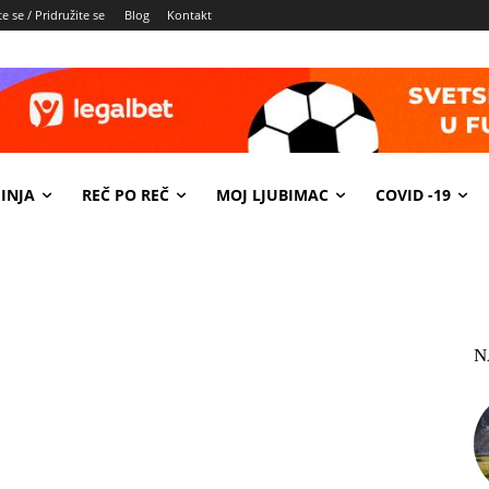
e se / Pridružite se
Blog
Kontakt
INJA
REČ PO REČ
MOJ LJUBIMAC
COVID -19
N