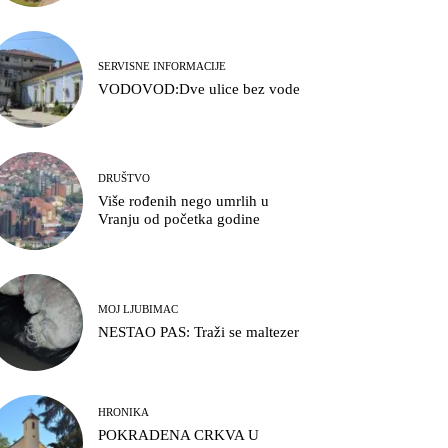
SERVISNE INFORMACIJE
VODOVOD:Dve ulice bez vode
DRUŠTVO
Više rođenih nego umrlih u
Vranju od početka godine
MOJ LJUBIMAC
NESTAO PAS: Traži se maltezer
HRONIKA
POKRADENA CRKVA U