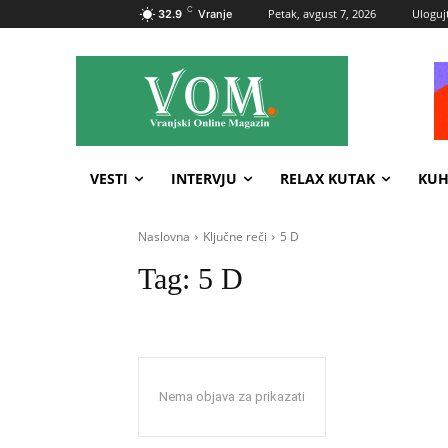
C
Petak, avgust 7, 2026
Ulogujt
32.9
Vranje
VESTI
INTERVJU
RELAX KUTAK
KUH
Naslovna
Ključne reči
5 D
Tag:
5 D
Nema objava za prikazati