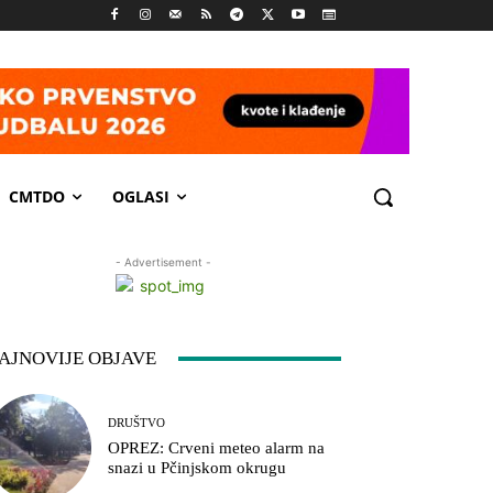
CMTDO
OGLASI
- Advertisement -
AJNOVIJE OBJAVE
DRUŠTVO
OPREZ: Crveni meteo alarm na
snazi u Pčinjskom okrugu