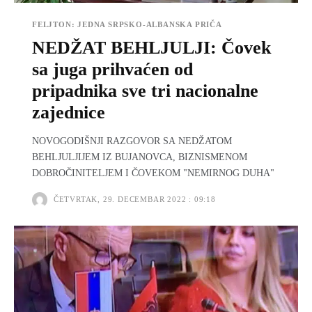
FELJTON: JEDNA SRPSKO-ALBANSKA PRIČA
NEDŽAT BEHLJULJI: Čovek
sa juga prihvaćen od
pripadnika sve tri nacionalne
zajednice
NOVOGODIŠNJI RAZGOVOR SA NEDŽATOM
BEHLJULJIJEM IZ BUJANOVCA, BIZNISMENOM
DOBROČINITELJEM I ČOVEKOM "NEMIRNOG DUHA"
ČETVRTAK, 29. DECEMBAR 2022 : 09:18