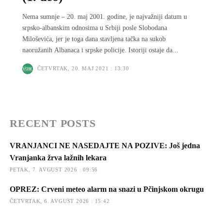
Nema sumnje – 20. maj 2001. godine, je najvažniji datum u
srpsko-albanskim odnosima u Srbiji posle Slobodana
Miloševića, jer je toga dana stavljena tačka na sukob
naoružanih Albanaca i srpske policije. Istoriji ostaje da...
ČETVRTAK, 20. MAJ 2021 : 13:30
RECENT POSTS
VRANJANCI NE NASEDAJTE NA POZIVE: Još jedna
Vranjanka žrva lažnih lekara
PETAK, 7. AVGUST 2026 : 09:56
OPREZ: Crveni meteo alarm na snazi u Pčinjskom okrugu
ČETVRTAK, 6. AVGUST 2026 : 15:42