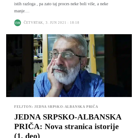
istih razloga , pa zato taj proces neke boli više, a neke
manje....
ČETVRTAK, 3. JUN 2021 : 18:18
FELJTON: JEDNA SRPSKO-ALBANSKA PRIČA
JEDNA SRPSKO-ALBANSKA
PRIČA: Nova stranica istorije
(1. deo)