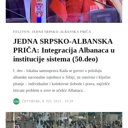
FELJTON: JEDNA SRPSKO-ALBANSKA PRIČA
JEDNA SRPSKO-ALBANSKA
PRIČA: Integracija Albanaca u
institucije sistema (50.deo)
I. deo - lokalna samouprava Kada se govori o položaju
albanske nacionalne zajednice u Srbiji, uz osnovno i ključno
pitanje – individualne i kolektivne slobode i prava, najčešće
isticani problem u zove se učešće Albanaca...
ČETVRTAK, 8. JUL 2021 : 10:30