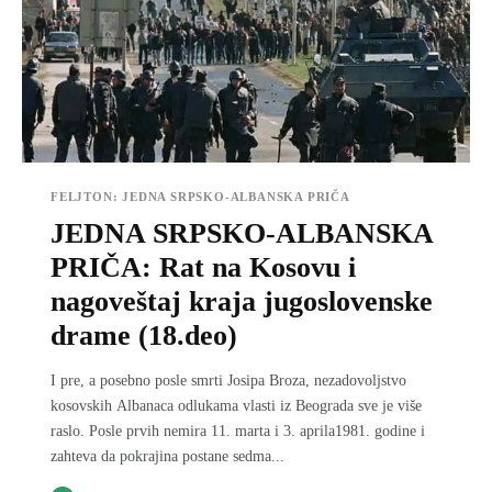
FELJTON: JEDNA SRPSKO-ALBANSKA PRIČA
JEDNA SRPSKO-ALBANSKA
PRIČA: Rat na Kosovu i
nagoveštaj kraja jugoslovenske
drame (18.deo)
I pre, a posebno posle smrti Josipa Broza, nezadovoljstvo
kosovskih Albanaca odlukama vlasti iz Beograda sve je više
raslo. Posle prvih nemira 11. marta i 3. aprila1981. godine i
zahteva da pokrajina postane sedma...