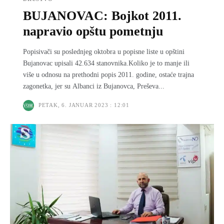
BUJANOVAC: Bojkot 2011.
napravio opštu pometnju
Popisivači su poslednjeg oktobra u popisne liste u opštini
Bujanovac upisali 42.634 stanovnika.Koliko je to manje ili
više u odnosu na prethodni popis 2011. godine, ostaće trajna
zagonetka, jer su Albanci iz Bujanovca, Preševa...
PETAK, 6. JANUAR 2023 : 12:01