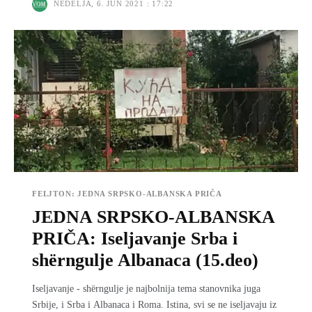
NEDELJA, 6. JUN 2021 : 17:22
FELJTON: JEDNA SRPSKO-ALBANSKA PRIČA
JEDNA SRPSKO-ALBANSKA
PRIČA: Iseljavanje Srba i
shërngulje Albanaca (15.deo)
Iseljavanje - shërngulje je najbolnija tema stanovnika juga
Srbije, i Srba i Albanaca i Roma. Istina, svi se ne iseljavaju iz