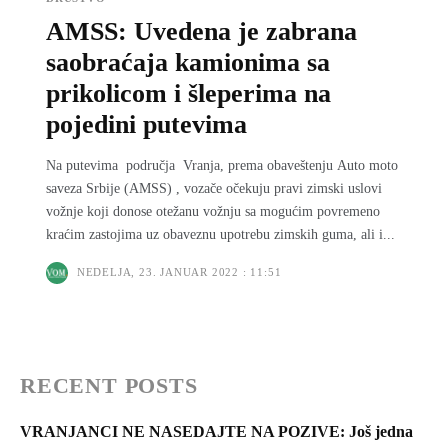
AMSS: Uvedena je zabrana
saobraćaja kamionima sa
prikolicom i šleperima na
pojedini putevima
Na putevima područja Vranja, prema obaveštenju Auto moto
saveza Srbije (AMSS) , vozače očekuju pravi zimski uslovi
vožnje koji donose otežanu vožnju sa mogućim povremeno
kraćim zastojima uz obaveznu upotrebu zimskih guma, ali i...
NEDELJA, 23. JANUAR 2022 : 11:51
RECENT POSTS
VRANJANCI NE NASEDAJTE NA POZIVE: Još jedna