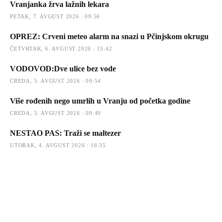
Vranjanka žrva lažnih lekara
PETAK, 7. AVGUST 2026 : 09:56
OPREZ: Crveni meteo alarm na snazi u Pčinjskom okrugu
ČETVRTAK, 6. AVGUST 2026 : 15:42
VODOVOD:Dve ulice bez vode
CREDA, 5. AVGUST 2026 : 09:54
Više rođenih nego umrlih u Vranju od početka godine
CREDA, 5. AVGUST 2026 : 09:49
NESTAO PAS: Traži se maltezer
UTORAK, 4. AVGUST 2026 : 16:35