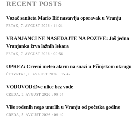
RECENT POSTS
Vozač saniteta Mario Ilić nastavlja oporavak u Vranju
PETAK, 7. AVGUST 2026 : 14:21
VRANJANCI NE NASEDAJTE NA POZIVE: Još jedna
Vranjanka žrva lažnih lekara
PETAK, 7. AVGUST 2026 : 09:56
OPREZ: Crveni meteo alarm na snazi u Pčinjskom okrugu
ČETVRTAK, 6. AVGUST 2026 : 15:42
VODOVOD:Dve ulice bez vode
CREDA, 5. AVGUST 2026 : 09:54
Više rođenih nego umrlih u Vranju od početka godine
CREDA, 5. AVGUST 2026 : 09:49