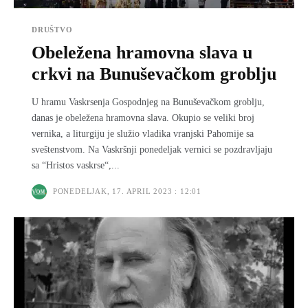
DRUŠTVO
Obeležena hramovna slava u
crkvi na Bunuševačkom groblju
U hramu Vaskrsenja Gospodnjeg na Bunuševačkom groblјu,
danas je obeležena hramovna slava. Okupio se veliki broj
vernika, a liturgiju je služio vladika vranjski Pahomije sa
sveštenstvom. Na Vaskršnji ponedelјak vernici se pozdravlјaju
sa “Hristos vaskrse“,...
PONEDELJAK, 17. APRIL 2023 : 12:01