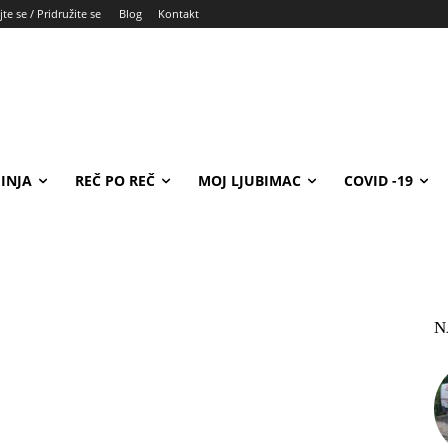
te se / Pridružite se
Blog
Kontakt
INJA
REČ PO REČ
MOJ LJUBIMAC
COVID -19
N