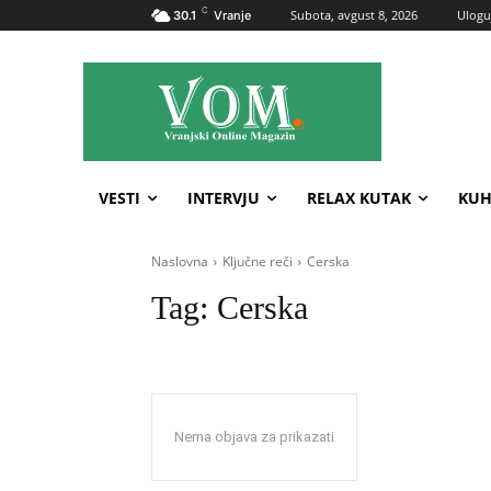
C
Subota, avgust 8, 2026
Uloguj
30.1
Vranje
VESTI
INTERVJU
RELAX KUTAK
KUH
Naslovna
Ključne reči
Cerska
Tag:
Cerska
Nema objava za prikazati