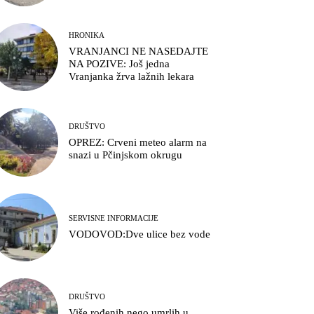
HRONIKA
VRANJANCI NE NASEDAJTE
NA POZIVE: Još jedna
Vranjanka žrva lažnih lekara
DRUŠTVO
OPREZ: Crveni meteo alarm na
snazi u Pčinjskom okrugu
SERVISNE INFORMACIJE
VODOVOD:Dve ulice bez vode
DRUŠTVO
Više rođenih nego umrlih u