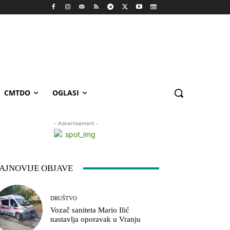
CMTDO
OGLASI
- Advertisement -
AJNOVIJE OBJAVE
DRUŠTVO
Vozač saniteta Mario Ilić
nastavlja oporavak u Vranju