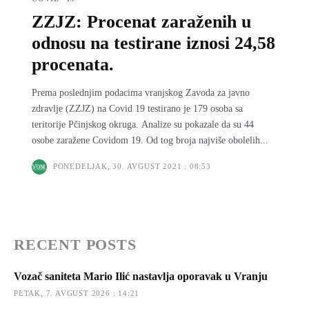
ZZJZ: Procenat zaraženih u
odnosu na testirane iznosi 24,58
procenata.
Prema poslednjim podacima vranjskog Zavoda za javno
zdravlje (ZZJZ) na Covid 19 testirano je 179 osoba sa
teritorije Pčinjskog okruga. Analize su pokazale da su 44
osobe zaražene Covidom 19. Od tog broja najviše obolelih...
PONEDELJAK, 30. AVGUST 2021 : 08:53
RECENT POSTS
Vozač saniteta Mario Ilić nastavlja oporavak u Vranju
PETAK, 7. AVGUST 2026 : 14:21