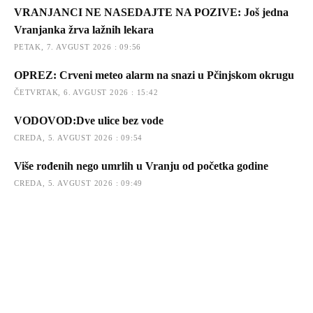
VRANJANCI NE NASEDAJTE NA POZIVE: Još jedna
Vranjanka žrva lažnih lekara
PETAK, 7. AVGUST 2026 : 09:56
OPREZ: Crveni meteo alarm na snazi u Pčinjskom okrugu
ČETVRTAK, 6. AVGUST 2026 : 15:42
VODOVOD:Dve ulice bez vode
CREDA, 5. AVGUST 2026 : 09:54
Više rođenih nego umrlih u Vranju od početka godine
CREDA, 5. AVGUST 2026 : 09:49