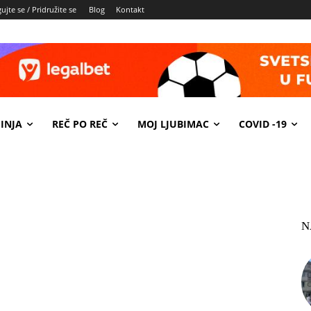
ujte se / Pridružite se
Blog
Kontakt
INJA
REČ PO REČ
MOJ LJUBIMAC
COVID -19
N