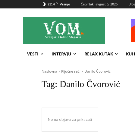
C
Četvrtak, avgust 6, 2026
Ulog
22.4
Vranje
VESTI
INTERVJU
RELAX KUTAK
KUH
Naslovna
Ključne reči
Danilo Čvorović
Tag:
Danilo Čvorović
Nema objava za prikazati