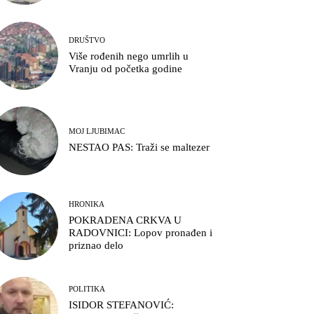
DRUŠTVO
Više rođenih nego umrlih u
Vranju od početka godine
MOJ LJUBIMAC
NESTAO PAS: Traži se maltezer
HRONIKA
POKRADENA CRKVA U
RADOVNICI: Lopov pronađen i
priznao delo
POLITIKA
ISIDOR STEFANOVIĆ: