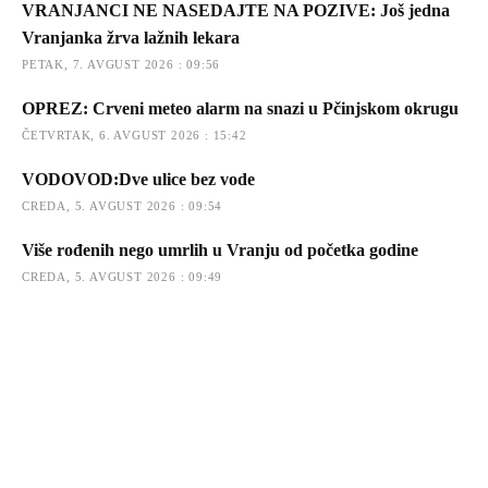
VRANJANCI NE NASEDAJTE NA POZIVE: Još jedna
Vranjanka žrva lažnih lekara
PETAK, 7. AVGUST 2026 : 09:56
OPREZ: Crveni meteo alarm na snazi u Pčinjskom okrugu
ČETVRTAK, 6. AVGUST 2026 : 15:42
VODOVOD:Dve ulice bez vode
CREDA, 5. AVGUST 2026 : 09:54
Više rođenih nego umrlih u Vranju od početka godine
CREDA, 5. AVGUST 2026 : 09:49