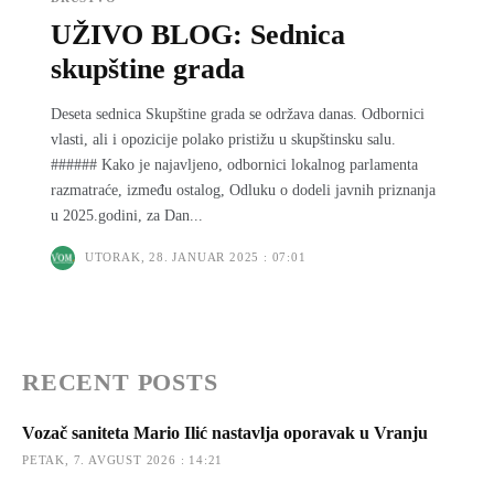
UŽIVO BLOG: Sednica
skupštine grada
Deseta sednica Skupštine grada se održava danas. Odbornici
vlasti, ali i opozicije polako pristižu u skupštinsku salu.
###### Kako je najavljeno, odbornici lokalnog parlamenta
razmatraće, između ostalog, Odluku o dodeli javnih priznanja
u 2025.godini, za Dan...
UTORAK, 28. JANUAR 2025 : 07:01
RECENT POSTS
Vozač saniteta Mario Ilić nastavlja oporavak u Vranju
PETAK, 7. AVGUST 2026 : 14:21