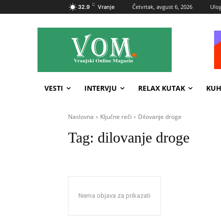
C
Četvrtak, avgust 6, 2026
Ulog
32.9
Vranje
VESTI
INTERVJU
RELAX KUTAK
KUH
Naslovna
Ključne reči
Dilovanje droge
Tag:
dilovanje droge
Nema objava za prikazati