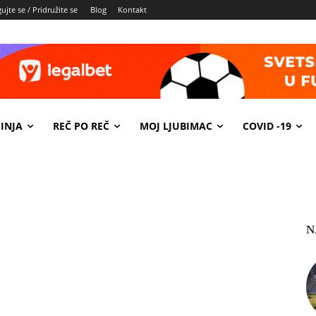
ujte se / Pridružite se
Blog
Kontakt
INJA
REČ PO REČ
MOJ LJUBIMAC
COVID -19
N