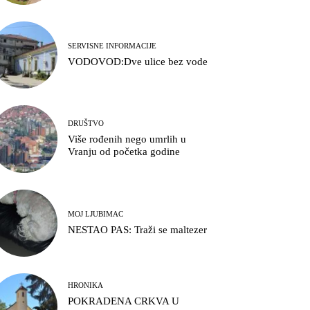
SERVISNE INFORMACIJE
VODOVOD:Dve ulice bez vode
DRUŠTVO
Više rođenih nego umrlih u
Vranju od početka godine
MOJ LJUBIMAC
NESTAO PAS: Traži se maltezer
HRONIKA
POKRADENA CRKVA U