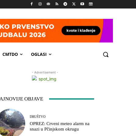
CMTDO
OGLASI
- Advertisement -
AJNOVIJE OBJAVE
DRUŠTVO
OPREZ: Crveni meteo alarm na
snazi u Pčinjskom okrugu