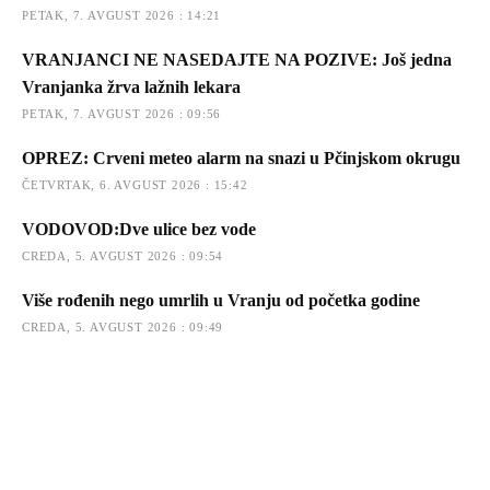
PETAK, 7. AVGUST 2026 : 14:21
VRANJANCI NE NASEDAJTE NA POZIVE: Još jedna
Vranjanka žrva lažnih lekara
PETAK, 7. AVGUST 2026 : 09:56
OPREZ: Crveni meteo alarm na snazi u Pčinjskom okrugu
ČETVRTAK, 6. AVGUST 2026 : 15:42
VODOVOD:Dve ulice bez vode
CREDA, 5. AVGUST 2026 : 09:54
Više rođenih nego umrlih u Vranju od početka godine
CREDA, 5. AVGUST 2026 : 09:49