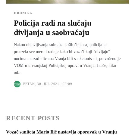
HRONIKA
Policija radi na slučaju
divljanja u saobraćaju
Nakon objavljivanja snimaka naših čitalaca, policija je
preuzela sve mere i radnje kako bi vozači koji "divljaju"
noćima unazad ulicama Vranja bili sankcionisani, potvrđeno je
VOM-u u vranjskoj Policijskoj upravi u Vranju. Inače, niko
od...
PETAK, 30. JUL 2021 : 09:09
RECENT POSTS
Vozač saniteta Mario Ilić nastavlja oporavak u Vranju