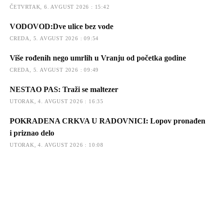
ČETVRTAK, 6. AVGUST 2026 : 15:42
VODOVOD:Dve ulice bez vode
CREDA, 5. AVGUST 2026 : 09:54
Više rođenih nego umrlih u Vranju od početka godine
CREDA, 5. AVGUST 2026 : 09:49
NESTAO PAS: Traži se maltezer
UTORAK, 4. AVGUST 2026 : 16:35
POKRADENA CRKVA U RADOVNICI: Lopov pronađen
i priznao delo
UTORAK, 4. AVGUST 2026 : 10:08