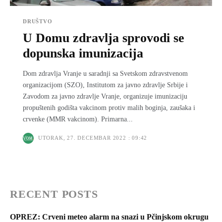
DRUŠTVO
U Domu zdravlja sprovodi se
dopunska imunizacija
Dom zdravlјa Vranje u saradnji sa Svetskom zdravstvenom
organizacijom (SZO), Institutom za javno zdravlјe Srbije i
Zavodom za javno zdravlјe Vranje, organizuje imunizaciju
propuštenih godišta vakcinom protiv malih boginja, zaušaka i
crvenke (MMR vakcinom). Primarna...
UTORAK, 27. DECEMBAR 2022 : 09:42
RECENT POSTS
OPREZ: Crveni meteo alarm na snazi u Pčinjskom okrugu