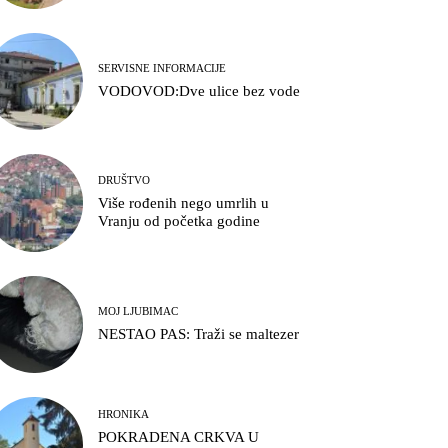
SERVISNE INFORMACIJE
VODOVOD:Dve ulice bez vode
DRUŠTVO
Više rođenih nego umrlih u
Vranju od početka godine
MOJ LJUBIMAC
NESTAO PAS: Traži se maltezer
HRONIKA
POKRADENA CRKVA U