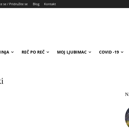
e se / Pridružite se
Blog
Kontakt
INJA
REČ PO REČ
MOJ LJUBIMAC
COVID -19
i
N