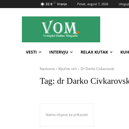
C
Petak, avgust 7, 2026
Ulogujt
32.9
Vranje
VESTI
INTERVJU
RELAX KUTAK
KUH
Naslovna
Ključne reči
Dr Darko Civkarovski
Tag:
dr Darko Civkarovsk
Nema objava za prikazati