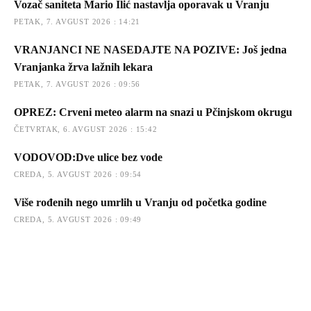
Vozač saniteta Mario Ilić nastavlja oporavak u Vranju
PETAK, 7. AVGUST 2026 : 14:21
VRANJANCI NE NASEDAJTE NA POZIVE: Još jedna
Vranjanka žrva lažnih lekara
PETAK, 7. AVGUST 2026 : 09:56
OPREZ: Crveni meteo alarm na snazi u Pčinjskom okrugu
ČETVRTAK, 6. AVGUST 2026 : 15:42
VODOVOD:Dve ulice bez vode
CREDA, 5. AVGUST 2026 : 09:54
Više rođenih nego umrlih u Vranju od početka godine
CREDA, 5. AVGUST 2026 : 09:49