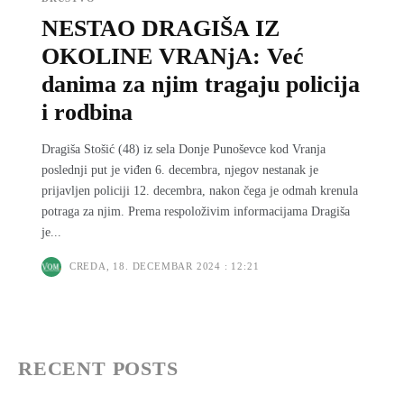
NESTAO DRAGIŠA IZ
OKOLINE VRANјA: Već
danima za njim tragaju policija
i rodbina
Dragiša Stošić (48) iz sela Donje Punoševce kod Vranja
poslednji put je viđen 6. decembra, njegov nestanak je
prijavlјen policiji 12. decembra, nakon čega je odmah krenula
potraga za njim. Prema respoloživim informacijama Dragiša
je...
CREDA, 18. DECEMBAR 2024 : 12:21
RECENT POSTS