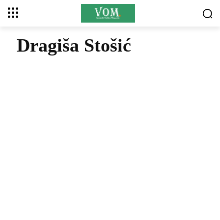
Dragiša Stošić