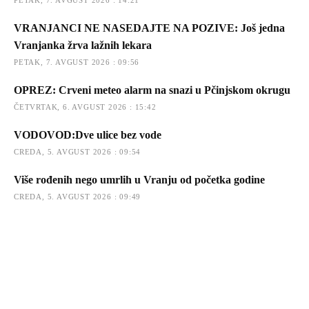
VRANJANCI NE NASEDAJTE NA POZIVE: Još jedna
Vranjanka žrva lažnih lekara
PETAK, 7. AVGUST 2026 : 09:56
OPREZ: Crveni meteo alarm na snazi u Pčinjskom okrugu
ČETVRTAK, 6. AVGUST 2026 : 15:42
VODOVOD:Dve ulice bez vode
CREDA, 5. AVGUST 2026 : 09:54
Više rođenih nego umrlih u Vranju od početka godine
CREDA, 5. AVGUST 2026 : 09:49