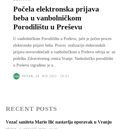
Počela elektronska prijava
beba u vanbolničkom
Porodilištu u Preševu
U vanbolničkom Porodilištu u Preševu, juče je počeo proces
elektronske prijave beba. Proces realizacije elektronskih
prijava novorođenčadi u vanbolničkom u Preševu odvija se uz
podršku Zdravstvenog centra Vranje. Vanbolničko porodilište
u Preševu izgrađeno je u...
PETAK, 24. JUN 2022 : 10:01
RECENT POSTS
Vozač saniteta Mario Ilić nastavlja oporavak u Vranju
PETAK, 7. AVGUST 2026 : 14:21