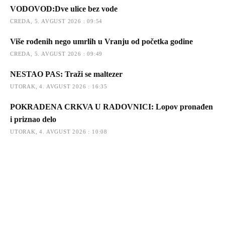
VODOVOD:Dve ulice bez vode
CREDA, 5. AVGUST 2026 : 09:54
Više rođenih nego umrlih u Vranju od početka godine
CREDA, 5. AVGUST 2026 : 09:49
NESTAO PAS: Traži se maltezer
UTORAK, 4. AVGUST 2026 : 16:35
POKRADENA CRKVA U RADOVNICI: Lopov pronađen
i priznao delo
UTORAK, 4. AVGUST 2026 : 10:08