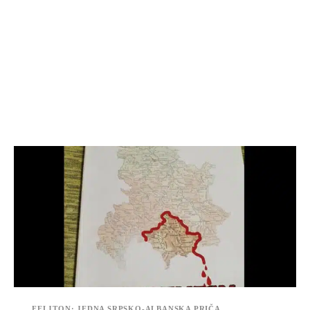
FELJTON: JEDNA SRPSKO-ALBANSKA PRIČA