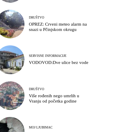
DRUŠTVO
OPREZ: Crveni meteo alarm na
snazi u Pčinjskom okrugu
SERVISNE INFORMACIJE
VODOVOD:Dve ulice bez vode
DRUŠTVO
Više rođenih nego umrlih u
Vranju od početka godine
MOJ LJUBIMAC