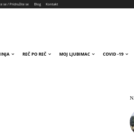
e se / Pridružite se
Blog
Kontakt
INJA
REČ PO REČ
MOJ LJUBIMAC
COVID -19
N