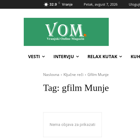
C
Petak, avgust 7, 2026
Ulogujt
32.9
Vranje
VESTI
INTERVJU
RELAX KUTAK
KUH
Naslovna
Ključne reči
Gfilm Munje
Tag:
gfilm Munje
Nema objava za prikazati