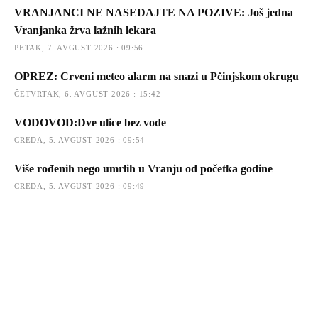
VRANJANCI NE NASEDAJTE NA POZIVE: Još jedna
Vranjanka žrva lažnih lekara
PETAK, 7. AVGUST 2026 : 09:56
OPREZ: Crveni meteo alarm na snazi u Pčinjskom okrugu
ČETVRTAK, 6. AVGUST 2026 : 15:42
VODOVOD:Dve ulice bez vode
CREDA, 5. AVGUST 2026 : 09:54
Više rođenih nego umrlih u Vranju od početka godine
CREDA, 5. AVGUST 2026 : 09:49