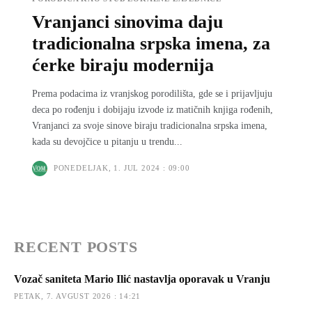
Vranjanci sinovima daju
tradicionalna srpska imena, za
ćerke biraju modernija
Prema podacima iz vranjskog porodilišta, gde se i prijavlјuju
deca po rođenju i dobijaju izvode iz matičnih knjiga rođenih,
Vranjanci za svoje sinove biraju tradicionalna srpska imena,
kada su devojčice u pitanju u trendu...
PONEDELJAK, 1. JUL 2024 : 09:00
RECENT POSTS
Vozač saniteta Mario Ilić nastavlja oporavak u Vranju
PETAK, 7. AVGUST 2026 : 14:21