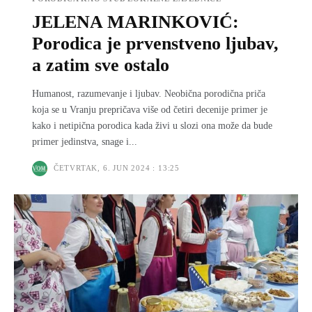
JELENA MARINKOVIĆ:
Porodica je prvenstveno lјubav,
a zatim sve ostalo
Humanost, razumevanje i lјubav. Neobična porodična priča
koja se u Vranju prepričava više od četiri decenije primer je
kako i netipična porodica kada živi u slozi ona može da bude
primer jedinstva, snage i...
ČETVRTAK, 6. JUN 2024 : 13:25