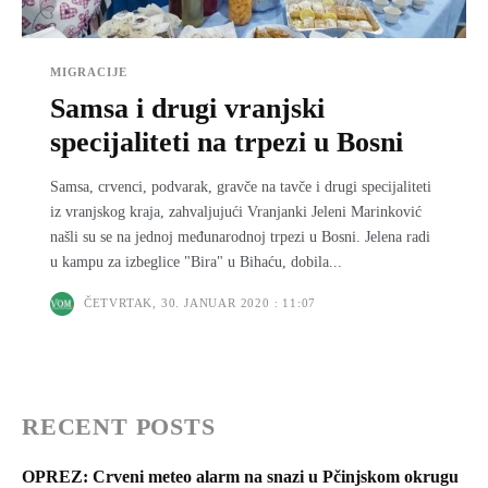
MIGRACIJE
Samsa i drugi vranjski
specijaliteti na trpezi u Bosni
Samsa, crvenci, podvarak, gravče na tavče i drugi specijaliteti
iz vranjskog kraja, zahvaljujući Vranjanki Jeleni Marinković
našli su se na jednoj međunarodnoj trpezi u Bosni. Jelena radi
u kampu za izbeglice "Bira" u Bihaću, dobila...
ČETVRTAK, 30. JANUAR 2020 : 11:07
RECENT POSTS
OPREZ: Crveni meteo alarm na snazi u Pčinjskom okrugu