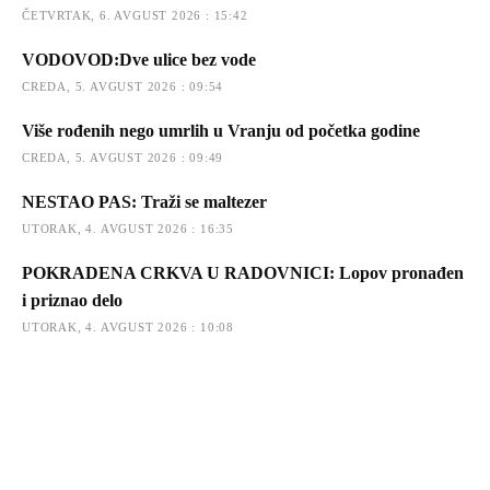
ČETVRTAK, 6. AVGUST 2026 : 15:42
VODOVOD:Dve ulice bez vode
CREDA, 5. AVGUST 2026 : 09:54
Više rođenih nego umrlih u Vranju od početka godine
CREDA, 5. AVGUST 2026 : 09:49
NESTAO PAS: Traži se maltezer
UTORAK, 4. AVGUST 2026 : 16:35
POKRADENA CRKVA U RADOVNICI: Lopov pronađen
i priznao delo
UTORAK, 4. AVGUST 2026 : 10:08