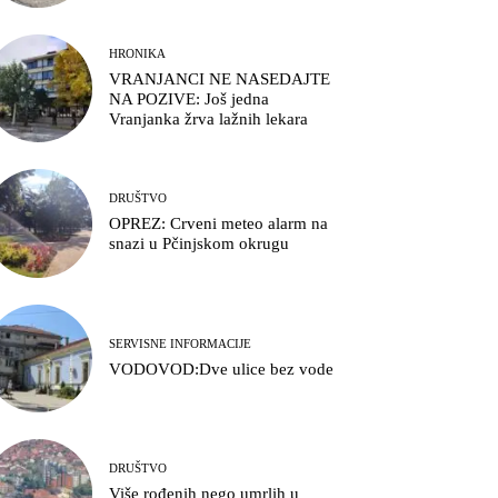
HRONIKA
VRANJANCI NE NASEDAJTE
NA POZIVE: Još jedna
Vranjanka žrva lažnih lekara
DRUŠTVO
OPREZ: Crveni meteo alarm na
snazi u Pčinjskom okrugu
SERVISNE INFORMACIJE
VODOVOD:Dve ulice bez vode
DRUŠTVO
Više rođenih nego umrlih u