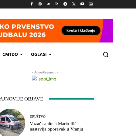
CMTDO
OGLASI
- Advertisement -
AJNOVIJE OBJAVE
DRUŠTVO
Vozač saniteta Mario Ilić
nastavlja oporavak u Vranju