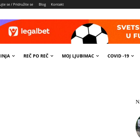
jte se / Pridružite se
Blog
Kontakt
INJA
REČ PO REČ
MOJ LJUBIMAC
COVID -19
N