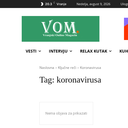
C
Nedelja, avgust 9, 2026
Ulogu
20.3
Vranje
VESTI
INTERVJU
RELAX KUTAK
KUH
Naslovna
Ključne reči
Koronavirusa
Tag:
koronavirusa
Nema objava za prikazati