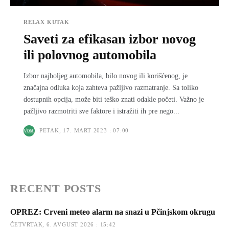
RELAX KUTAK
Saveti za efikasan izbor novog
ili polovnog automobila
Izbor najboljeg automobila, bilo novog ili korišćenog, je
značajna odluka koja zahteva pažljivo razmatranje. Sa toliko
dostupnih opcija, može biti teško znati odakle početi. Važno je
pažljivo razmotriti sve faktore i istražiti ih pre nego...
PETAK, 17. MART 2023 : 07:00
RECENT POSTS
OPREZ: Crveni meteo alarm na snazi u Pčinjskom okrugu
ČETVRTAK, 6. AVGUST 2026 : 15:42