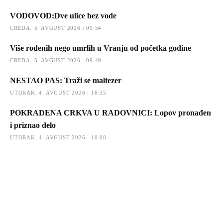
VODOVOD:Dve ulice bez vode
CREDA, 5. AVGUST 2026 : 09:54
Više rođenih nego umrlih u Vranju od početka godine
CREDA, 5. AVGUST 2026 : 09:49
NESTAO PAS: Traži se maltezer
UTORAK, 4. AVGUST 2026 : 16:35
POKRADENA CRKVA U RADOVNICI: Lopov pronađen
i priznao delo
UTORAK, 4. AVGUST 2026 : 10:08