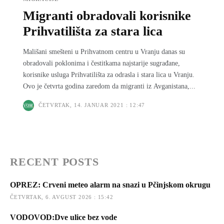
Migranti obradovali korisnike
Prihvatilišta za stara lica
Mališani smešteni u Prihvatnom centru u Vranju danas su
obradovali poklonima i čestitkama najstarije sugrađane,
korisnike usluga Prihvatilišta za odrasla i stara lica u Vranju.
Ovo je četvrta godina zaredom da migranti iz Avganistana,...
ČETVRTAK, 14. JANUAR 2021 : 12:47
RECENT POSTS
OPREZ: Crveni meteo alarm na snazi u Pčinjskom okrugu
ČETVRTAK, 6. AVGUST 2026 : 15:42
VODOVOD:Dve ulice bez vode