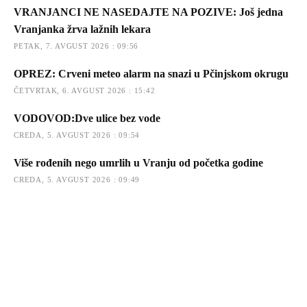
VRANJANCI NE NASEDAJTE NA POZIVE: Još jedna
Vranjanka žrva lažnih lekara
PETAK, 7. AVGUST 2026 : 09:56
OPREZ: Crveni meteo alarm na snazi u Pčinjskom okrugu
ČETVRTAK, 6. AVGUST 2026 : 15:42
VODOVOD:Dve ulice bez vode
CREDA, 5. AVGUST 2026 : 09:54
Više rođenih nego umrlih u Vranju od početka godine
CREDA, 5. AVGUST 2026 : 09:49