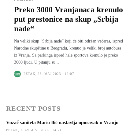
Preko 3000 Vranjanaca krenulo
put prestonice na skup „Srbija
nade“
Na veliki skup “Srbija nade” koji će biti održan večeras, ispred
Narodne skupštine u Beogradu, krenuo je veliki broj autobusa
iz Vranja. Sa parkinga ispred hale sportova krenulo je preko
3000 ljudi. U pitanju su...
PETAK, 26. MAJ 2023 : 12:07
RECENT POSTS
Vozač saniteta Mario Ilić nastavlja oporavak u Vranju
PETAK, 7. AVGUST 2026 : 14:21