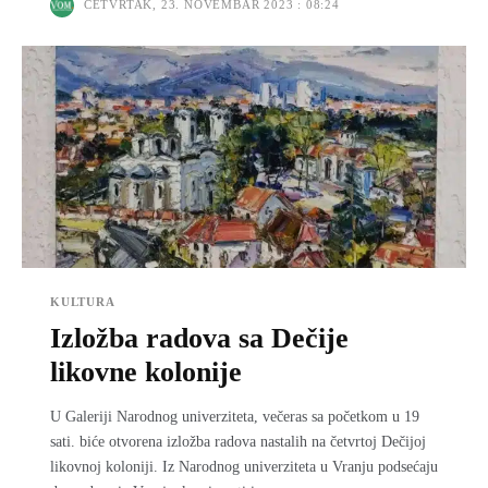
ČETVRTAK, 23. NOVEMBAR 2023 : 08:24
KULTURA
Izložba radova sa Dečije
likovne kolonije
U Galeriji Narodnog univerziteta, večeras sa početkom u 19
sati. biće otvorena izložba radova nastalih na četvrtoj Dečijoj
likovnoj koloniji. Iz Narodnog univerziteta u Vranju podsećaju