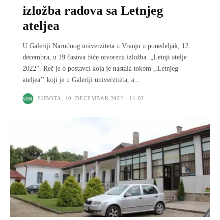
izložba radova sa Letnjeg
ateljea
U Galeriji Narodnog univerziteta u Vranju u ponedeljak, 12.
decembra, u 19 časova biće otvorena izložba „Letnji atelje
2022“. Reč je o postavci koja je nastala tokom ,,Letnjeg
ateljea’’ koji je u Galeriji univerziteta, a...
SUBOTA, 10. DECEMBAR 2022 : 11:02