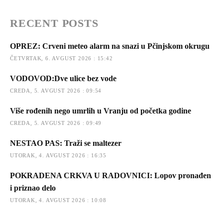
RECENT POSTS
OPREZ: Crveni meteo alarm na snazi u Pčinjskom okrugu
ČETVRTAK, 6. AVGUST 2026 : 15:42
VODOVOD:Dve ulice bez vode
CREDA, 5. AVGUST 2026 : 09:54
Više rođenih nego umrlih u Vranju od početka godine
CREDA, 5. AVGUST 2026 : 09:49
NESTAO PAS: Traži se maltezer
UTORAK, 4. AVGUST 2026 : 16:35
POKRADENA CRKVA U RADOVNICI: Lopov pronađen
i priznao delo
UTORAK, 4. AVGUST 2026 : 10:08