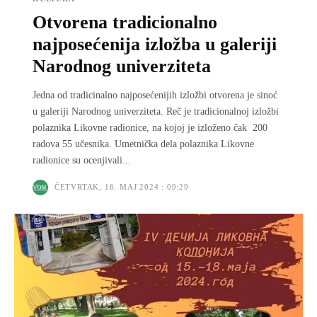
Otvorena tradicionalno
najposećenija izložba u galeriji
Narodnog univerziteta
Jedna od tradicinalno najposećenijih izložbi otvorena je sinoć
u galeriji Narodnog univerziteta. Reč je tradicionalnoj izložbi
polaznika Likovne radionice, na kojoj je izloženo čak 200
radova 55 učesnika. Umetnička dela polaznika Likovne
radionice su ocenjivali...
ČETVRTAK, 16. MAJ 2024 : 09:29