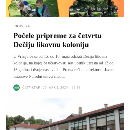
DRUŠTVO
Počele pripreme za četvrtu
Dečiju likovnu koloniju
U Vranju će se od 15. do 18. maja održati Dečija likovna
kolonija, na kojoj će učestvovati šest učenik uzrasta od 13 do
15 godina i dvoje nastavnika. Prema rečima direktorke Javne
ustanove Narodni univerzitet,...
ČETVRTAK, 25. APRIL 2024 : 15:19