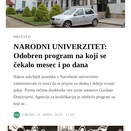
DRUŠTVO
NARODNI UNIVERZITET:
Odobren program na koji se
čekalo mesec i po dana
Nakon uskršnjih praznika u Narodnom univerzitetu
zainteresovani će moći da se prijave za obuku i dobiju zvanje
pekar. Prema rečima direktorke ove javne ustanove Gordane
Dimitrijević Agencija za kvalifikaciju je odobrila program na
koji se...
CREDA, 10. APRIL 2024 : 11:28