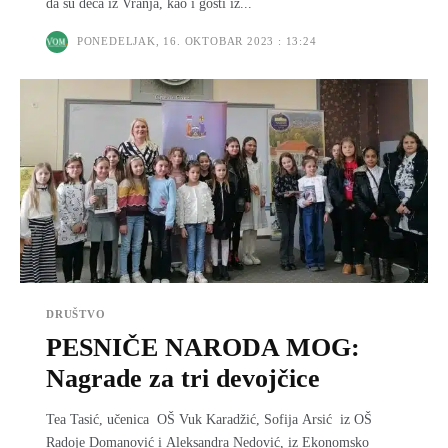
da su deca iz Vranja, kao i gosti iz...
PONEDELJAK, 16. OKTOBAR 2023 : 13:24
DRUŠTVO
PESNIČE NARODA MOG:
Nagrade za tri devojčice
Tea Tasić, učenica OŠ Vuk Karadžić, Sofija Arsić iz OŠ
Radoje Domanović i Aleksandra Nedović, iz Ekonomsko