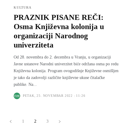
KULTURA
PRAZNIK PISANE REČI:
Osma Književna kolonija u
organizaciji Narodnog
univerziteta
Od 28. novembra do 2. decembra u Vranju, u organizaciji
Javne ustanove Narodni univerzitet biće održana osma po redu
Književna kolonija. Program ovogodišnje Кnjiževne osmišljen
je tako da zadovolji različite književne ukuse čitalačke
publike. Na...
PETAK, 25. NOVEMBAR 2022 : 11:26
1
2
3