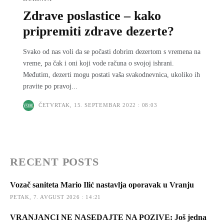
Zdrave poslastice – kako
pripremiti zdrave dezerte?
Svako od nas voli da se počasti dobrim dezertom s vremena na
vreme, pa čak i oni koji vode računa o svojoj ishrani.
Međutim, dezerti mogu postati vaša svakodnevnica, ukoliko ih
pravite po pravoj...
ČETVRTAK, 15. SEPTEMBAR 2022 : 08:03
RECENT POSTS
Vozač saniteta Mario Ilić nastavlja oporavak u Vranju
PETAK, 7. AVGUST 2026 : 14:21
VRANJANCI NE NASEDAJTE NA POZIVE: Još jedna