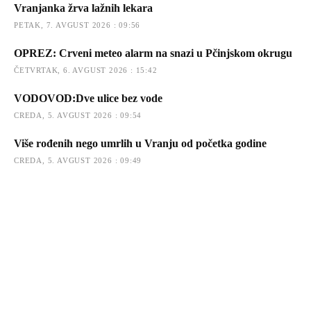
Vranjanka žrva lažnih lekara
PETAK, 7. AVGUST 2026 : 09:56
OPREZ: Crveni meteo alarm na snazi u Pčinjskom okrugu
ČETVRTAK, 6. AVGUST 2026 : 15:42
VODOVOD:Dve ulice bez vode
CREDA, 5. AVGUST 2026 : 09:54
Više rođenih nego umrlih u Vranju od početka godine
CREDA, 5. AVGUST 2026 : 09:49