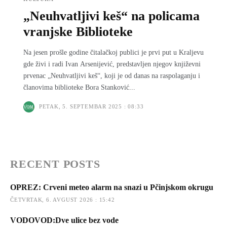
„Neuhvatljivi keš“ na policama
vranjske Biblioteke
Na jesen prošle godine čitalačkoj publici je prvi put u Kraljevu
gde živi i radi Ivan Arsenijević, predstavljen njegov književni
prvenac „Neuhvatljivi keš“, koji je od danas na raspolaganju i
članovima biblioteke Bora Stanković...
PETAK, 5. SEPTEMBAR 2025 : 08:33
RECENT POSTS
OPREZ: Crveni meteo alarm na snazi u Pčinjskom okrugu
ČETVRTAK, 6. AVGUST 2026 : 15:42
VODOVOD:Dve ulice bez vode