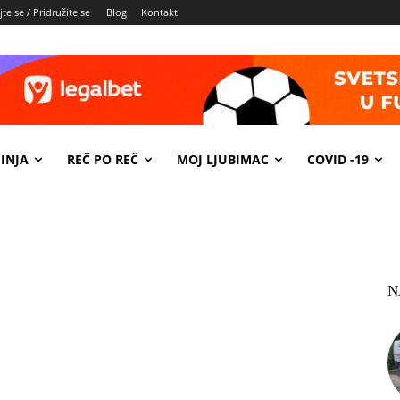
te se / Pridružite se
Blog
Kontakt
INJA
REČ PO REČ
MOJ LJUBIMAC
COVID -19
N