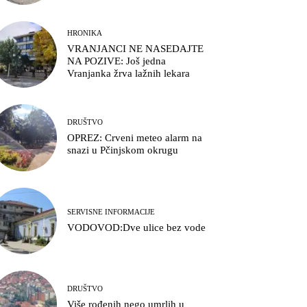
HRONIKA
VRANJANCI NE NASEDAJTE
NA POZIVE: Još jedna
Vranjanka žrva lažnih lekara
DRUŠTVO
OPREZ: Crveni meteo alarm na
snazi u Pčinjskom okrugu
SERVISNE INFORMACIJE
VODOVOD:Dve ulice bez vode
DRUŠTVO
Više rođenih nego umrlih u