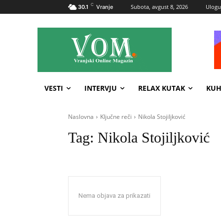
C
Subota, avgust 8, 2026
Uloguj
30.1
Vranje
VESTI
INTERVJU
RELAX KUTAK
KUH
Naslovna
Ključne reči
Nikola Stojiljković
Tag:
Nikola Stojiljković
Nema objava za prikazati