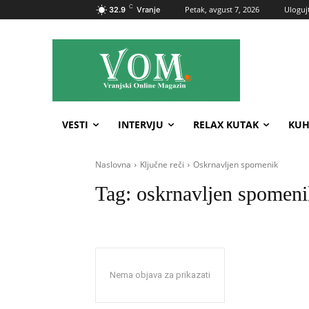
C
Petak, avgust 7, 2026
Ulogujt
32.9
Vranje
VESTI
INTERVJU
RELAX KUTAK
KUH
Naslovna
Ključne reči
Oskrnavljen spomenik
Tag:
oskrnavljen spomeni
Nema objava za prikazati