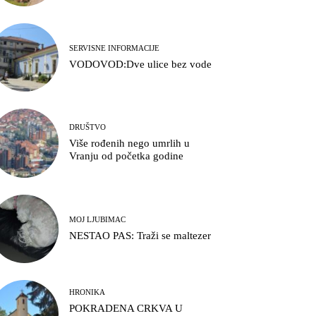
SERVISNE INFORMACIJE
VODOVOD:Dve ulice bez vode
DRUŠTVO
Više rođenih nego umrlih u
Vranju od početka godine
MOJ LJUBIMAC
NESTAO PAS: Traži se maltezer
HRONIKA
POKRADENA CRKVA U