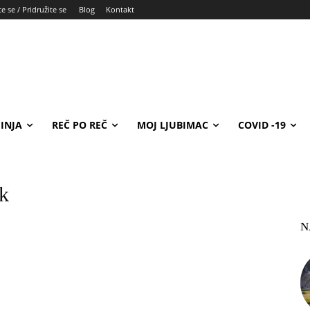
e se / Pridružite se
Blog
Kontakt
INJA
REČ PO REČ
MOJ LJUBIMAC
COVID -19
k
N