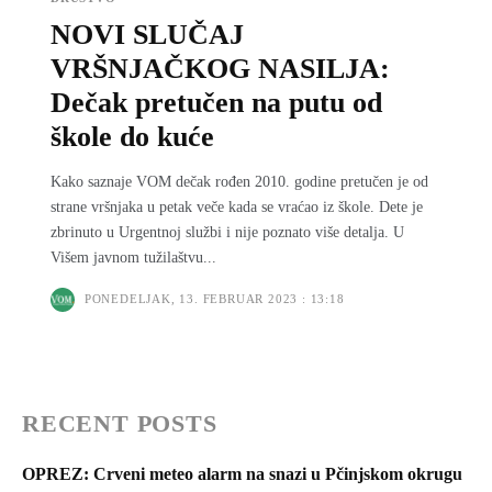
NOVI SLUČAJ
VRŠNJAČKOG NASILJA:
Dečak pretučen na putu od
škole do kuće
Kako saznaje VOM dečak rođen 2010. godine pretučen je od
strane vršnjaka u petak veče kada se vraćao iz škole. Dete je
zbrinuto u Urgentnoj službi i nije poznato više detalja. U
Višem javnom tužilaštvu...
PONEDELJAK, 13. FEBRUAR 2023 : 13:18
RECENT POSTS
OPREZ: Crveni meteo alarm na snazi u Pčinjskom okrugu