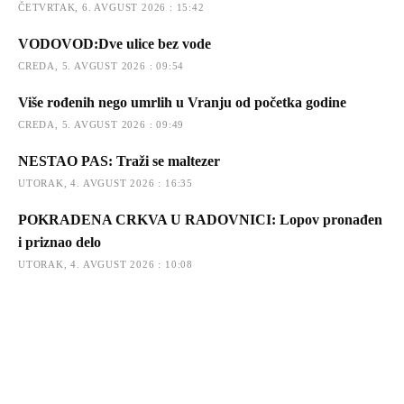
ČETVRTAK, 6. AVGUST 2026 : 15:42
VODOVOD:Dve ulice bez vode
CREDA, 5. AVGUST 2026 : 09:54
Više rođenih nego umrlih u Vranju od početka godine
CREDA, 5. AVGUST 2026 : 09:49
NESTAO PAS: Traži se maltezer
UTORAK, 4. AVGUST 2026 : 16:35
POKRADENA CRKVA U RADOVNICI: Lopov pronađen
i priznao delo
UTORAK, 4. AVGUST 2026 : 10:08