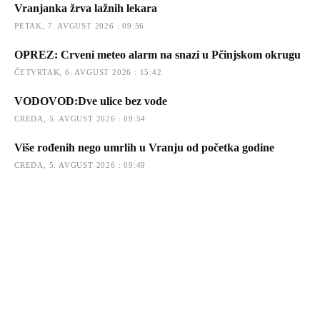
Vranjanka žrva lažnih lekara
PETAK, 7. AVGUST 2026 : 09:56
OPREZ: Crveni meteo alarm na snazi u Pčinjskom okrugu
ČETVRTAK, 6. AVGUST 2026 : 15:42
VODOVOD:Dve ulice bez vode
CREDA, 5. AVGUST 2026 : 09:54
Više rođenih nego umrlih u Vranju od početka godine
CREDA, 5. AVGUST 2026 : 09:49