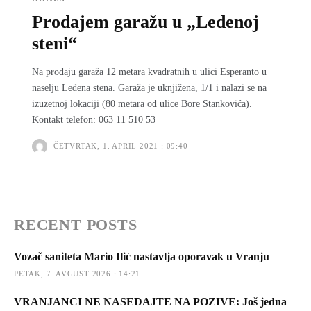
Prodajem garažu u „Ledenoj
steni“
Na prodaju garaža 12 metara kvadratnih u ulici Esperanto u
naselju Ledena stena. Garaža je uknjižena, 1/1 i nalazi se na
izuzetnoj lokaciji (80 metara od ulice Bore Stankovića).
Kontakt telefon: 063 11 510 53
ČETVRTAK, 1. APRIL 2021 : 09:40
RECENT POSTS
Vozač saniteta Mario Ilić nastavlja oporavak u Vranju
PETAK, 7. AVGUST 2026 : 14:21
VRANJANCI NE NASEDAJTE NA POZIVE: Još jedna