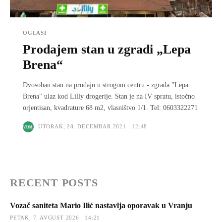
OGLASI
Prodajem stan u zgradi „Lepa
Brena“
Dvosoban stan na prodaju u strogom centru - zgrada "Lepa
Brena" ulaz kod Lilly drogerije. Stan je na IV spratu, istočno
orjentisan, kvadrature 68 m2, vlasništvo 1/1. Tel: 0603322271
UTORAK, 28. DECEMBAR 2021 : 12:48
RECENT POSTS
Vozač saniteta Mario Ilić nastavlja oporavak u Vranju
PETAK, 7. AVGUST 2026 : 14:21