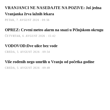
VRANJANCI NE NASEDAJTE NA POZIVE: Još jedna
Vranjanka žrva lažnih lekara
PETAK, 7. AVGUST 2026 : 09:56
OPREZ: Crveni meteo alarm na snazi u Pčinjskom okrugu
ČETVRTAK, 6. AVGUST 2026 : 15:42
VODOVOD:Dve ulice bez vode
CREDA, 5. AVGUST 2026 : 09:54
Više rođenih nego umrlih u Vranju od početka godine
CREDA, 5. AVGUST 2026 : 09:49