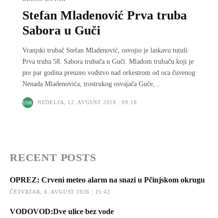
Stefan Mladenović Prva truba
Sabora u Guči
Vranjski trubač Stefan Mladenović, osvojio je laskavu tutuli
Prva truba 58. Sabora trubača u Guči. Mladom trubaču koji je
pre par godina preuzeo vođstvo nad orkestrom od oca čuvenog
Nenada Mladenovića, trostrukog osvajača Guče,...
NEDELJA, 12. AVGUST 2018 : 09:18
RECENT POSTS
OPREZ: Crveni meteo alarm na snazi u Pčinjskom okrugu
ČETVRTAK, 6. AVGUST 2026 : 15:42
VODOVOD:Dve ulice bez vode