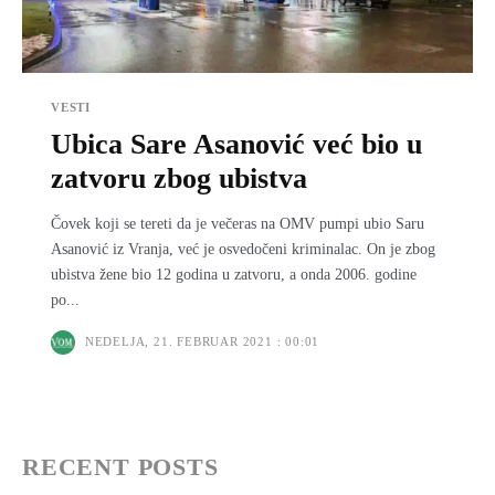
VESTI
Ubica Sare Asanović već bio u
zatvoru zbog ubistva
Čovek koji se tereti da je večeras na OMV pumpi ubio Saru
Asanović iz Vranja, već je osvedočeni kriminalac. On je zbog
ubistva žene bio 12 godina u zatvoru, a onda 2006. godine
po...
NEDELJA, 21. FEBRUAR 2021 : 00:01
RECENT POSTS