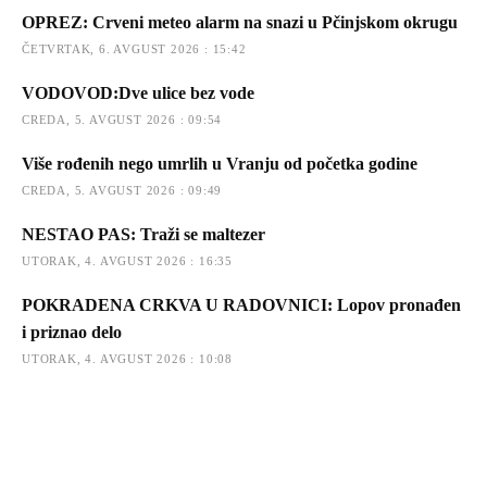
OPREZ: Crveni meteo alarm na snazi u Pčinjskom okrugu
ČETVRTAK, 6. AVGUST 2026 : 15:42
VODOVOD:Dve ulice bez vode
CREDA, 5. AVGUST 2026 : 09:54
Više rođenih nego umrlih u Vranju od početka godine
CREDA, 5. AVGUST 2026 : 09:49
NESTAO PAS: Traži se maltezer
UTORAK, 4. AVGUST 2026 : 16:35
POKRADENA CRKVA U RADOVNICI: Lopov pronađen
i priznao delo
UTORAK, 4. AVGUST 2026 : 10:08