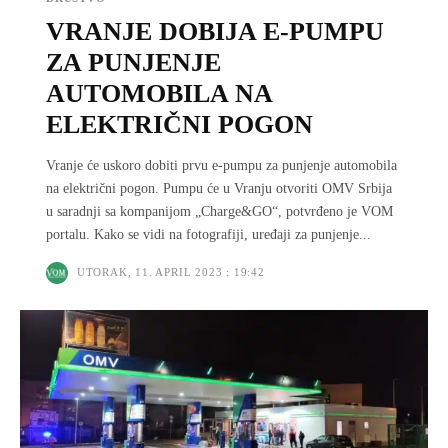
VRANJE DOBIJA E-PUMPU
ZA PUNJENJE
AUTOMOBILA NA
ELEKTRIČNI POGON
Vranje će uskoro dobiti prvu e-pumpu za punjenje automobila
na električni pogon. Pumpu će u Vranju otvoriti OMV Srbija
u saradnji sa kompanijom „Charge&GO“, potvrđeno je VOM
portalu. Kako se vidi na fotografiji, uređaji za punjenje...
UTORAK, 11. APRIL 2023 : 19:42