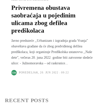
Privremena obustava
saobraćaja u pojedinim
ulicama zbog defilea
predškolaca
Javno preduzeće ,,Urbanizam i izgradnja grada Vranja”
obaveštava građane da će zbog predviđenog defilea
predškolaca, koji organizuje Predškolska ustanovva ,,Naše
dete”, večeras 20. juna 2022. godine biti zatvorene sledeće
ulice: - Južnomoravska – od raskrsnice...
PONEDELJAK, 20. JUN 2022 : 09:22
RECENT POSTS