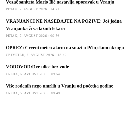
Vozač saniteta Mario Ilić nastavlja oporavak u Vranju
PETAK, 7. AVGUST 2026 : 14:21
VRANJANCI NE NASEDAJTE NA POZIVE: Još jedna
Vranjanka žrva lažnih lekara
PETAK, 7. AVGUST 2026 : 09:56
OPREZ: Crveni meteo alarm na snazi u Pčinjskom okrugu
ČETVRTAK, 6. AVGUST 2026 : 15:42
VODOVOD:Dve ulice bez vode
CREDA, 5. AVGUST 2026 : 09:54
Više rođenih nego umrlih u Vranju od početka godine
CREDA, 5. AVGUST 2026 : 09:49