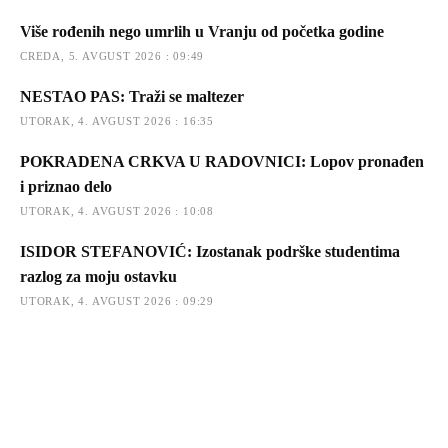
Više rođenih nego umrlih u Vranju od početka godine
CREDA, 5. AVGUST 2026 : 09:49
NESTAO PAS: Traži se maltezer
UTORAK, 4. AVGUST 2026 : 16:35
POKRADENA CRKVA U RADOVNICI: Lopov pronađen
i priznao delo
UTORAK, 4. AVGUST 2026 : 10:08
ISIDOR STEFANOVIĆ: Izostanak podrške studentima
razlog za moju ostavku
UTORAK, 4. AVGUST 2026 : 09:29