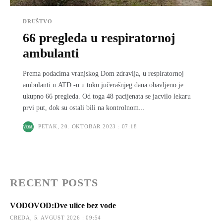
DRUŠTVO
66 pregleda u respiratornoj
ambulanti
Prema podacima vranjskog Dom zdravlja, u respiratornoj
ambulanti u ATD -u u toku jučerašnjeg dana obavljeno je
ukupno 66 pregleda. Od toga 48 pacijenata se jacvilo lekaru
prvi put, dok su ostali bili na kontrolnom...
PETAK, 20. OKTOBAR 2023 : 07:18
RECENT POSTS
VODOVOD:Dve ulice bez vode
CREDA, 5. AVGUST 2026 : 09:54