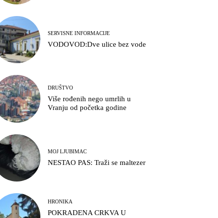
SERVISNE INFORMACIJE
VODOVOD:Dve ulice bez vode
DRUŠTVO
Više rođenih nego umrlih u
Vranju od početka godine
MOJ LJUBIMAC
NESTAO PAS: Traži se maltezer
HRONIKA
POKRADENA CRKVA U