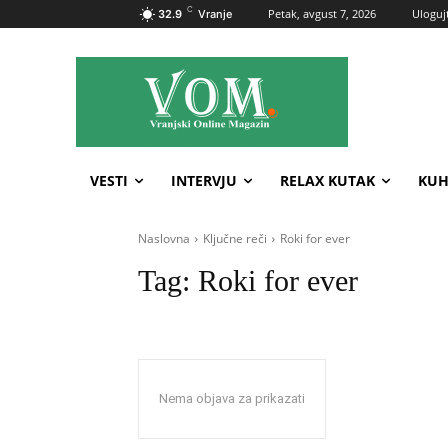
C
Petak, avgust 7, 2026
Ulogujt
32.9
Vranje
VESTI
INTERVJU
RELAX KUTAK
KUH
Naslovna
Ključne reči
Roki for ever
Tag:
Roki for ever
Nema objava za prikazati