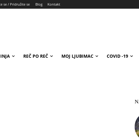
e se / Pridružite se
Blog
Kontakt
INJA
REČ PO REČ
MOJ LJUBIMAC
COVID -19
N