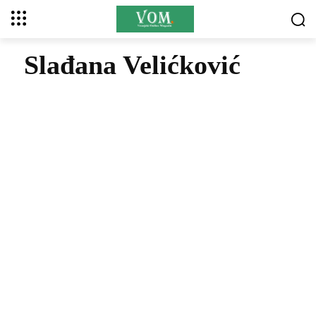
Slađana Velićković