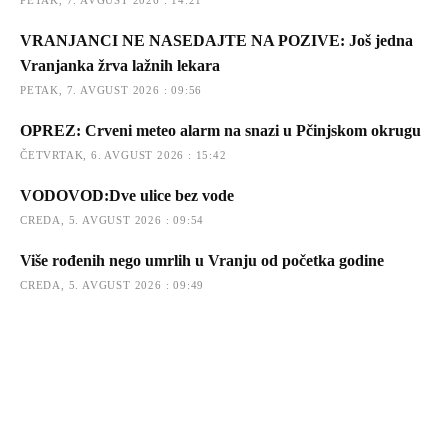
VRANJANCI NE NASEDAJTE NA POZIVE: Još jedna
Vranjanka žrva lažnih lekara
PETAK, 7. AVGUST 2026 : 09:56
OPREZ: Crveni meteo alarm na snazi u Pčinjskom okrugu
ČETVRTAK, 6. AVGUST 2026 : 15:42
VODOVOD:Dve ulice bez vode
CREDA, 5. AVGUST 2026 : 09:54
Više rođenih nego umrlih u Vranju od početka godine
CREDA, 5. AVGUST 2026 : 09:49