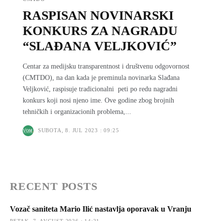
RASPISAN NOVINARSKI
KONKURS ZA NAGRADU
“SLAĐANA VELJKOVIĆ”
Centar za medijsku transparentnost i društvenu odgovornost
(CMTDO), na dan kada je preminula novinarka Slađana
Veljković, raspisuje tradicionalni peti po redu nagradni
konkurs koji nosi njeno ime. Ove godine zbog brojnih
tehničkih i organizacionih problema,...
SUBOTA, 8. JUL 2023 : 09:25
RECENT POSTS
Vozač saniteta Mario Ilić nastavlja oporavak u Vranju
PETAK, 7. AVGUST 2026 : 14:21