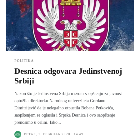
POLITIKA
Desnica odgovara Jedinstvenoj
Srbiji
Nakon što je Jedinstvena Srbija u svom saopštenju za javnost
optužila direktorku Narodnog univerziteta Gordanu
Dimitrijević da je nelegalno otpustila Bobana Petkovića,
saopštenjem se oglasila i Srpska Desnica i ovo saopštenje
prenosimo u celini. Iako...
PETAK, 7. FEBRUAR 2020 : 14:49