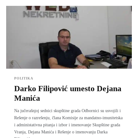
POLITIKA
Darko Filipović umesto Dejana
Manića
Na jučerašnjoj sednici skupštine grada Odbornici su usvojili i
Rešenje o razrešenju, člana Komisije za mandatno-imunitetska
i administativna pitanja i izbor i imenovanje Skupštine grada
Vranja, Dejana Manića i Rešenje o imenovanju Darka