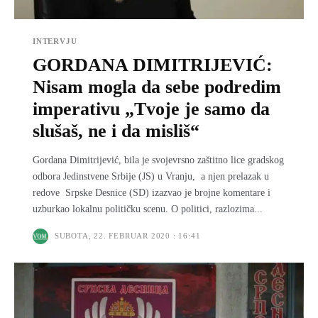
INTERVJU
GORDANA DIMITRIJEVIĆ:
Nisam mogla da sebe podredim
imperativu „Tvoje je samo da
slušaš, ne i da misliš“
Gordana Dimitrijević, bila je svojevrsno zaštitno lice gradskog
odbora Jedinstvene Srbije (JS) u Vranju, a njen prelazak u
redove Srpske Desnice (SD) izazvao je brojne komentare i
uzburkao lokalnu političku scenu. O politici, razlozima...
SUBOTA, 22. FEBRUAR 2020 : 16:41