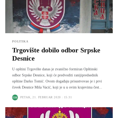
POLITIKA
Trgovište dobilo odbor Srpske
Desnice
U opštini Trgovište danas je zvanično formiran Opštinski
odbor Srpske Desnice, koji će predvoditi ranijipredsednik
opštine Darko Tomić. Ovom događaju prisustvovao je i prvi
čovek Desnice Miša Vacić, koji je u u ovim krajevima čest...
PETAK, 21. FEBRUAR 2020 : 15:31