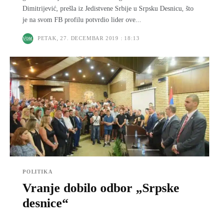
Dimitrijević, prešla iz Jedistvene Srbije u Srpsku Desnicu, što
je na svom FB profilu potvrdio lider ove...
PETAK, 27. DECEMBAR 2019 : 18:13
POLITIKA
Vranje dobilo odbor „Srpske
desnice“