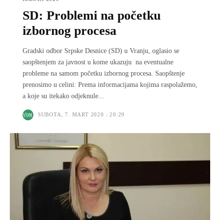
SD: Problemi na početku
izbornog procesa
Gradski odbor Srpske Desnice (SD) u Vranju, oglasio se
saopštenjem za javnost u kome ukazuju na eventualne
probleme na samom početku izbornog procesa. Saopštenje
prenosimo u celini: Prema informacijama kojima raspolažemo,
a koje su itekako odjeknule...
SUBOTA, 7. MART 2020 : 20:29