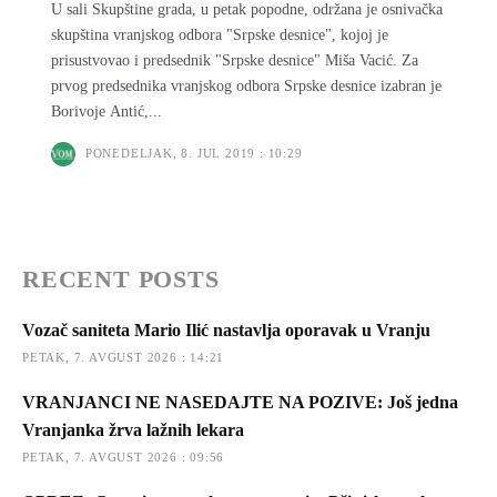
U sali Skupštine grada, u petak popodne, održana je osnivačka
skupština vranjskog odbora "Srpske desnice", kojoj je
prisustvovao i predsednik "Srpske desnice" Miša Vacić. Za
prvog predsednika vranjskog odbora Srpske desnice izabran je
Borivoje Antić,...
PONEDELJAK, 8. JUL 2019 : 10:29
RECENT POSTS
Vozač saniteta Mario Ilić nastavlja oporavak u Vranju
PETAK, 7. AVGUST 2026 : 14:21
VRANJANCI NE NASEDAJTE NA POZIVE: Još jedna
Vranjanka žrva lažnih lekara
PETAK, 7. AVGUST 2026 : 09:56