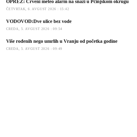
OPREZ: Crveni meteo alarm na snazi u Pčinjskom okrugu
ČETVRTAK, 6. AVGUST 2026 : 15:42
VODOVOD:Dve ulice bez vode
CREDA, 5. AVGUST 2026 : 09:54
Više rođenih nego umrlih u Vranju od početka godine
CREDA, 5. AVGUST 2026 : 09:49