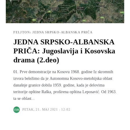
FELJTON: JEDNA SRPSKO-ALBANSKA PRIČA
JEDNA SRPSKO-ALBANSKA
PRIČA: Jugoslavija i Kosovska
drama (2.deo)
01. Prve demonstracije na Kosovu 1968. godine Iz skromnih
izvora beležimo da je Autonomna Kosovo-metohijska oblast
današnje granice dobila 1959. godine, kada je delovima
teritorije opštine Raška, proširena opština Leposavić. Od 1963.
ta se oblast...
PETAK, 21. MAJ 2021 : 12:02