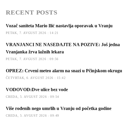
RECENT POSTS
Vozač saniteta Mario Ilić nastavlja oporavak u Vranju
PETAK, 7. AVGUST 2026 : 14:21
VRANJANCI NE NASEDAJTE NA POZIVE: Još jedna
Vranjanka žrva lažnih lekara
PETAK, 7. AVGUST 2026 : 09:56
OPREZ: Crveni meteo alarm na snazi u Pčinjskom okrugu
ČETVRTAK, 6. AVGUST 2026 : 15:42
VODOVOD:Dve ulice bez vode
CREDA, 5. AVGUST 2026 : 09:54
Više rođenih nego umrlih u Vranju od početka godine
CREDA, 5. AVGUST 2026 : 09:49