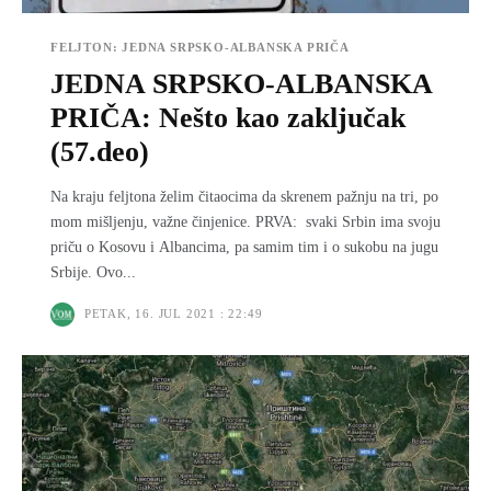
FELJTON: JEDNA SRPSKO-ALBANSKA PRIČA
JEDNA SRPSKO-ALBANSKA
PRIČA: Nešto kao zaključak
(57.deo)
Na kraju feljtona želim čitaocima da skrenem pažnju na tri, po
mom mišljenju, važne činjenice. PRVA: svaki Srbin ima svoju
priču o Kosovu i Albancima, pa samim tim i o sukobu na jugu
Srbije. Ovo...
PETAK, 16. JUL 2021 : 22:49