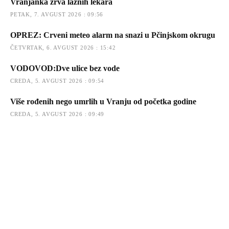
Vranjanka žrva lažnih lekara
PETAK, 7. AVGUST 2026 : 09:56
OPREZ: Crveni meteo alarm na snazi u Pčinjskom okrugu
ČETVRTAK, 6. AVGUST 2026 : 15:42
VODOVOD:Dve ulice bez vode
CREDA, 5. AVGUST 2026 : 09:54
Više rođenih nego umrlih u Vranju od početka godine
CREDA, 5. AVGUST 2026 : 09:49