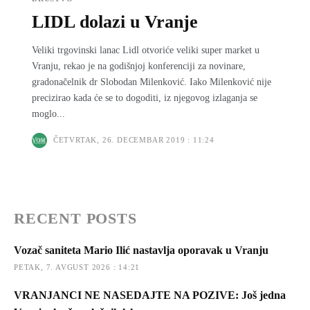
LIDL dolazi u Vranje
Veliki trgovinski lanac Lidl otvoriće veliki super market u
Vranju, rekao je na godišnjoj konferenciji za novinare,
gradonačelnik dr Slobodan Milenković. Iako Milenković nije
precizirao kada će se to dogoditi, iz njegovog izlaganja se
moglo...
ČETVRTAK, 26. DECEMBAR 2019 : 11:24
RECENT POSTS
Vozač saniteta Mario Ilić nastavlja oporavak u Vranju
PETAK, 7. AVGUST 2026 : 14:21
VRANJANCI NE NASEDAJTE NA POZIVE: Još jedna