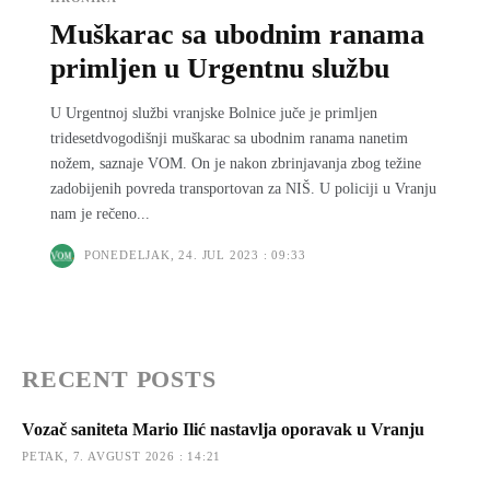
Muškarac sa ubodnim ranama
primljen u Urgentnu službu
U Urgentnoj službi vranjske Bolnice juče je primljen
tridesetdvogodišnji muškarac sa ubodnim ranama nanetim
nožem, saznaje VOM. On je nakon zbrinjavanja zbog težine
zadobijenih povreda transportovan za NIŠ. U policiji u Vranju
nam je rečeno...
PONEDELJAK, 24. JUL 2023 : 09:33
RECENT POSTS
Vozač saniteta Mario Ilić nastavlja oporavak u Vranju
PETAK, 7. AVGUST 2026 : 14:21