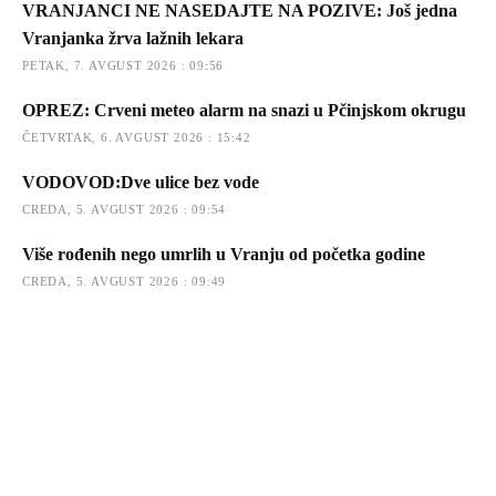
VRANJANCI NE NASEDAJTE NA POZIVE: Još jedna
Vranjanka žrva lažnih lekara
PETAK, 7. AVGUST 2026 : 09:56
OPREZ: Crveni meteo alarm na snazi u Pčinjskom okrugu
ČETVRTAK, 6. AVGUST 2026 : 15:42
VODOVOD:Dve ulice bez vode
CREDA, 5. AVGUST 2026 : 09:54
Više rođenih nego umrlih u Vranju od početka godine
CREDA, 5. AVGUST 2026 : 09:49