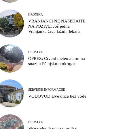
HRONIKA
VRANJANCI NE NASEDAJTE
NA POZIVE: Još jedna
Vranjanka žrva lažnih lekara
DRUŠTVO
OPREZ: Crveni meteo alarm na
snazi u Pčinjskom okrugu
SERVISNE INFORMACIJE
VODOVOD:Dve ulice bez vode
DRUŠTVO
Više rođenih nego umrlih u