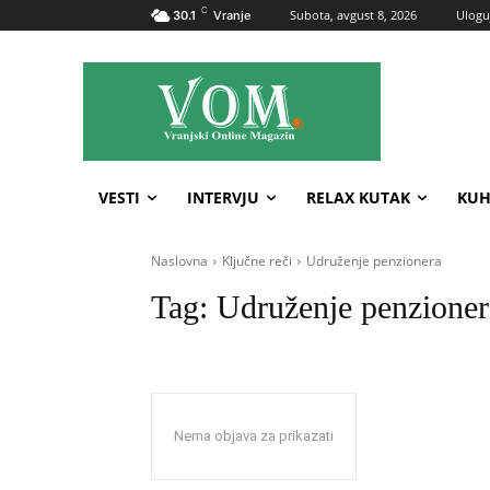
C
Subota, avgust 8, 2026
Uloguj
30.1
Vranje
VESTI
INTERVJU
RELAX KUTAK
KUH
Naslovna
Ključne reči
Udruženje penzionera
Tag:
Udruženje penzioner
Nema objava za prikazati