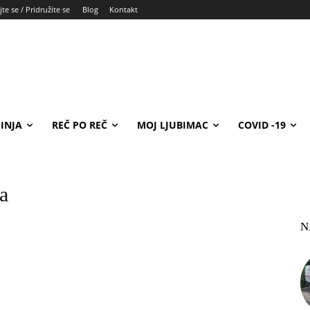
te se / Pridružite se
Blog
Kontakt
INJA
REČ PO REČ
MOJ LJUBIMAC
COVID -19
a
N