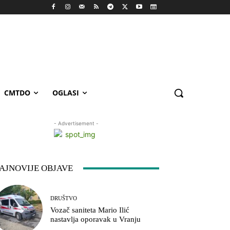
CMTDO
OGLASI
- Advertisement -
AJNOVIJE OBJAVE
DRUŠTVO
Vozač saniteta Mario Ilić
nastavlja oporavak u Vranju