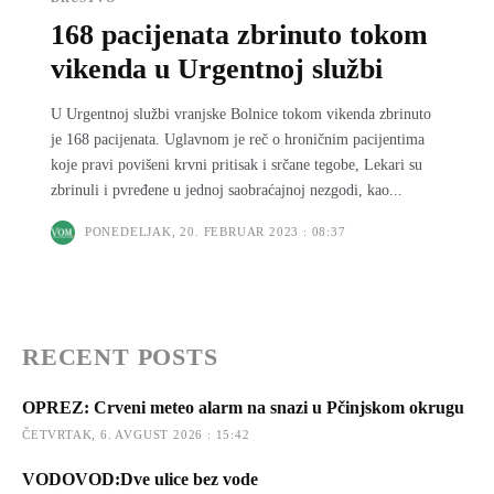
168 pacijenata zbrinuto tokom
vikenda u Urgentnoj službi
U Urgentnoj službi vranjske Bolnice tokom vikenda zbrinuto
je 168 pacijenata. Uglavnom je reč o hroničnim pacijentima
koje pravi povišeni krvni pritisak i srčane tegobe, Lekari su
zbrinuli i pvređene u jednoj saobraćajnoj nezgodi, kao...
PONEDELJAK, 20. FEBRUAR 2023 : 08:37
RECENT POSTS
OPREZ: Crveni meteo alarm na snazi u Pčinjskom okrugu
ČETVRTAK, 6. AVGUST 2026 : 15:42
VODOVOD:Dve ulice bez vode