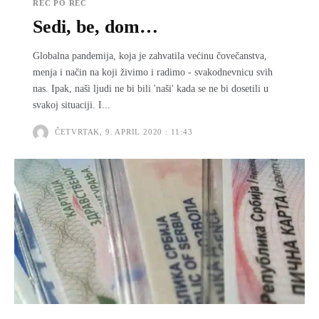
REČ PO REČ
Sedi, be, dom…
Globalna pandemija, koja je zahvatila većinu čovečanstva,
menja i način na koji živimo i radimo - svakodnevnicu svih
nas. Ipak, naši ljudi ne bi bili 'naši' kada se ne bi dosetili u
svakoj situaciji. I...
ČETVRTAK, 9. APRIL 2020 : 11:43