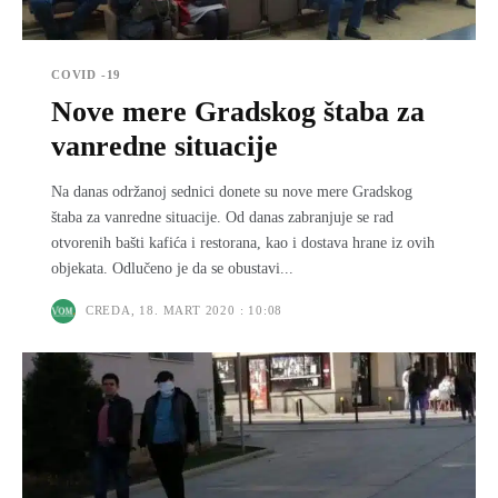
COVID -19
Nove mere Gradskog štaba za
vanredne situacije
Na danas održanoj sednici donete su nove mere Gradskog
štaba za vanredne situacije. Od danas zabranjuje se rad
otvorenih bašti kafića i restorana, kao i dostava hrane iz ovih
objekata. Odlučeno je da se obustavi...
CREDA, 18. MART 2020 : 10:08