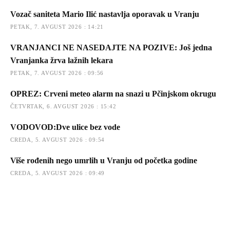
Vozač saniteta Mario Ilić nastavlja oporavak u Vranju
PETAK, 7. AVGUST 2026 : 14:21
VRANJANCI NE NASEDAJTE NA POZIVE: Još jedna
Vranjanka žrva lažnih lekara
PETAK, 7. AVGUST 2026 : 09:56
OPREZ: Crveni meteo alarm na snazi u Pčinjskom okrugu
ČETVRTAK, 6. AVGUST 2026 : 15:42
VODOVOD:Dve ulice bez vode
CREDA, 5. AVGUST 2026 : 09:54
Više rođenih nego umrlih u Vranju od početka godine
CREDA, 5. AVGUST 2026 : 09:49