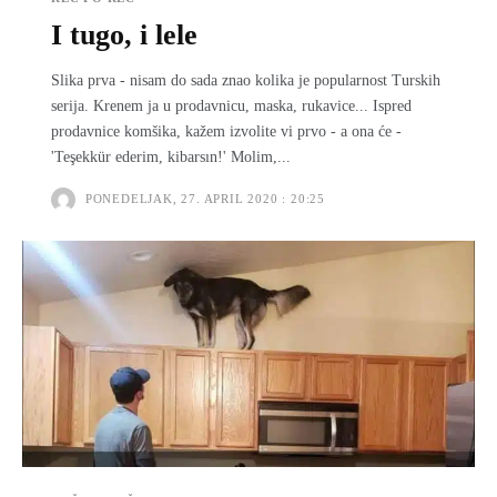
I tugo, i lele
Slika prva - nisam do sada znao kolika je popularnost Turskih
serija. Krenem ja u prodavnicu, maska, rukavice... Ispred
prodavnice komšika, kažem izvolite vi prvo - a ona će -
'Teşekkür ederim, kibarsın!' Molim,...
PONEDELJAK, 27. APRIL 2020 : 20:25