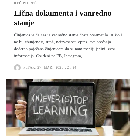
REČ PO REČ
Lična dokumenta i vanredno
stanje
Činjenica je da nas je vanredno stanje dosta poremetilo. A što i
ne bi, zbunjenost, strah, neizvesnost, oprez, sve osećanja
dodatno pojačana činjenicom da su nam mediji jedini izvor
informacija. Osuđeni na FB, Instagram,...
PETAK, 27. MART 2020 : 21:24