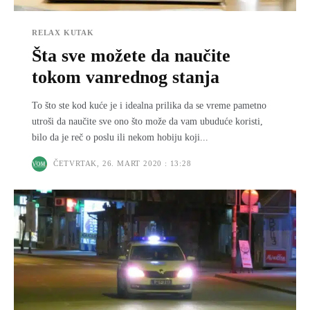
RELAX KUTAK
Šta sve možete da naučite
tokom vanrednog stanja
To što ste kod kuće je i idealna prilika da se vreme pametno
utroši da naučite sve ono što može da vam ubuduće koristi,
bilo da je reč o poslu ili nekom hobiju koji...
ČETVRTAK, 26. MART 2020 : 13:28