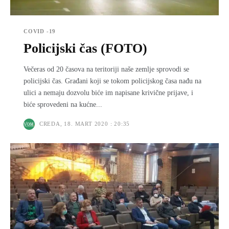
COVID -19
Policijski čas (FOTO)
Večeras od 20 časova na teritoriji naše zemlje sprovodi se
policijski čas. Građani koji se tokom policijskog časa nađu na
ulici a nemaju dozvolu biće im napisane krivične prijave, i
biće sprovedeni na kućne...
CREDA, 18. MART 2020 : 20:35