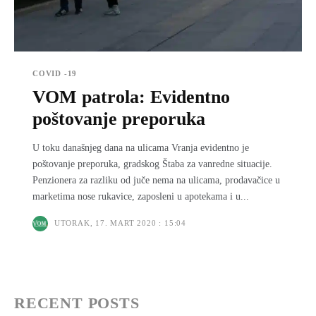
COVID -19
VOM patrola: Evidentno
poštovanje preporuka
U toku današnjeg dana na ulicama Vranja evidentno je
poštovanje preporuka, gradskog Štaba za vanredne situacije.
Penzionera za razliku od juče nema na ulicama, prodavačice u
marketima nose rukavice, zaposleni u apotekama i u...
UTORAK, 17. MART 2020 : 15:04
RECENT POSTS